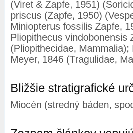
(Viret & Zapfe, 1951) (Soric
priscus (Zapfe, 1950) (Vespe
Miniopterus fossilis Zapfe, 
Pliopithecus vindobonensis 
(Pliopithecidae, Mammalia);
Meyer, 1846 (Tragulidae, M
Bližšie stratigrafické ur
Miocén (stredný báden, spo