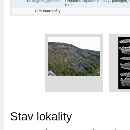
Geologická jednotka
/ Vnútorné Západné Karpaty / paleogén, 
kotlín
GPS koordináty
Stav lokality