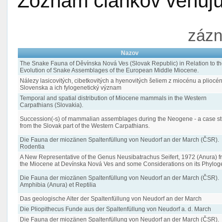
Zoznam článkov venujúc
zázn
Nazov
The Snake Fauna of Děvínska Nová Ves (Slovak Republic) in Relation to th
Evolution of Snake Assemblages of the European Middle Miocene.
Nálezy lasicovitých, cibetkovitých a hyenovitých šeliem z miocénu a pliocé
Slovenska a ich fylogenetický význam
Temporal and spatial distribution of Miocene mammals in the Western
Carpathians (Slovakia).
Succession(-s) of mammalian assemblages during the Neogene - a case s
from the Slovak part of the Western Carpathians.
Die Fauna der miozänen Spaltenfüllung von Neudorf an der March (ČSR).
Rodentia
A New Representative of the Genus Neusibatrachus Seifert, 1972 (Anura) f
the Miocene at Devínska Nová Ves and some Considerations on its Phylog
Die Fauna der miozänen Spaltenfüllung von Neudorf an der March (ČSR).
Amphibia (Anura) et Reptilia
Das geologische Alter der Spaltenfüllung von Neudorf an der March
Die Pliopithecus Funde aus der Spaltenfüllung von Neudorf a. d. March
Die Fauna der miozänen Spaltenfüllung von Neudorf an der March (ČSR).