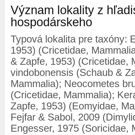
Význam lokality z hľad
hospodárskeho
Typová lokalita pre taxóny: 
1953) (Cricetidae, Mammalia
& Zapfe, 1953) (Cricetidae
vindobonensis (Schaub & Zap
Mammalia); Neocometes bru
(Cricetidae, Mammalia); Ke
Zapfe, 1953) (Eomyidae, Mam
Fejfar & Sabol, 2009 (Dimyl
Engesser, 1975 (Soricidae, 