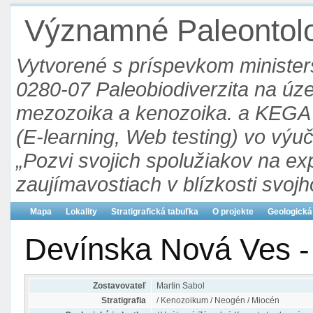
Významné Paleontolog
Vytvorené s príspevkom ministers
0280-07 Paleobiodiverzita na ú
mezozoika a kenozoika. a KEGA 3
(E-learning, Web testing) vo výu
„Pozvi svojich spolužiakov na ex
zaujímavostiach v blízkosti svojh
Mapa
Lokality
Stratigrafická tabuľka
O projekte
Geologická
Devínska Nová Ves -
Zostavovateľ
Martin Sabol
Stratigrafia
/ Kenozoikum / Neogén / Miocén