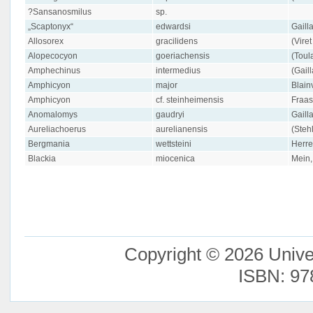
?Sansanosmilus
sp.
„Scaptonyx“
edwardsi
Gaill
Allosorex
gracilidens
(Vire
Alopecocyon
goeriachensis
(Toul
Amphechinus
intermedius
(Gail
Amphicyon
major
Blain
Amphicyon
cf. steinheimensis
Fraas
Anomalomys
gaudryi
Gaill
Aureliachoerus
aurelianensis
(Steh
Bergmania
wettsteini
Herre
Blackia
miocenica
Mein,
Copyright © 2026 Unive
ISBN: 97