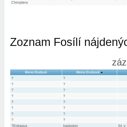
Chiroptera
Zoznam Fosílí nájdenýc
záz
Meno Rodové
Meno Druhové
?
?
?
?
?
?
?
?
?
?
?
?
?
?
?
?
?Eotragus
haplodon
(H. v