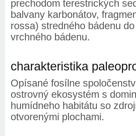
prechodom terestrických se
balvany karbonátov, fragment
rossa) stredného bádenu do
vrchného bádenu.
charakteristika paleopr
Opísané fosílne spoločenst
ostrovný ekosystém s domin
humídneho habitátu so zdroj
otvorenými plochami.