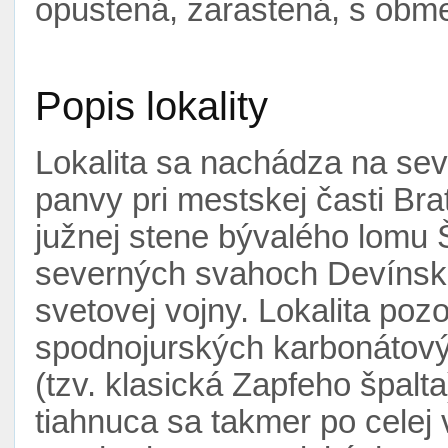
opustená, zarastená, s ob
Popis lokality
Lokalita sa nachádza na se
panvy pri mestskej časti Bra
južnej stene bývalého lomu
severných svahoch Devínske
svetovej vojny. Lokalita poz
spodnojurských karbonátový
(tzv. klasická Zapfeho špalta
tiahnuca sa takmer po celej