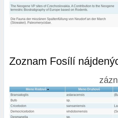
The Neogene VP sites of Czechoslovakia. A Contribution to the Neogene
terrestric Biostratigraphy of Europe based on Rodents.
Die Fauna der miozänen Spaltenfüllung von Neudorf an der March
(Slowakei). Paleomerycidae.
Zoznam Fosílí nájdenýc
zázn
Meno Rodové
Meno Druhové
Bransatoglis
astaracensis
(B
Bufo
sp.
Cricetodon
sansaniensis
La
Democricetodon
vindobonensis
(S
Desmanella
sp.