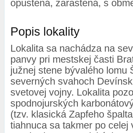
opustená, zarastená, s ob
Popis lokality
Lokalita sa nachádza na se
panvy pri mestskej časti Bra
južnej stene bývalého lomu
severných svahoch Devínske
svetovej vojny. Lokalita poz
spodnojurských karbonátový
(tzv. klasická Zapfeho špalta
tiahnuca sa takmer po celej