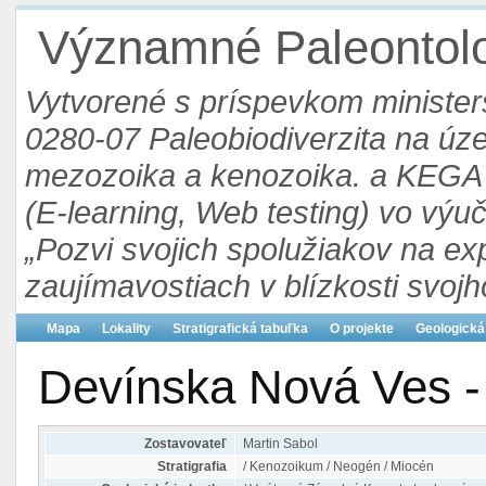
Významné Paleontolog
Vytvorené s príspevkom ministers
0280-07 Paleobiodiverzita na ú
mezozoika a kenozoika. a KEGA 3
(E-learning, Web testing) vo výu
„Pozvi svojich spolužiakov na ex
zaujímavostiach v blízkosti svojh
Mapa
Lokality
Stratigrafická tabuľka
O projekte
Geologická
Devínska Nová Ves -
Zostavovateľ
Martin Sabol
Stratigrafia
/ Kenozoikum / Neogén / Miocén