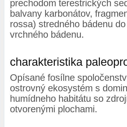
prechodom terestrických se
balvany karbonátov, fragment
rossa) stredného bádenu do
vrchného bádenu.
charakteristika paleopr
Opísané fosílne spoločenst
ostrovný ekosystém s domin
humídneho habitátu so zdroj
otvorenými plochami.