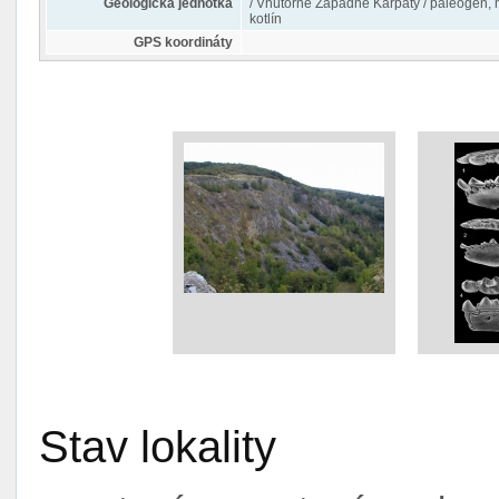
Geologická jednotka
/ Vnútorné Západné Karpaty / paleogén, 
kotlín
GPS koordináty
Stav lokality