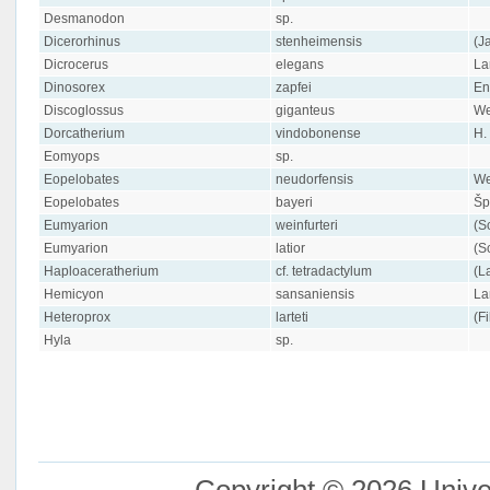
Desmanodon
sp.
Dicerorhinus
stenheimensis
(J
Dicrocerus
elegans
La
Dinosorex
zapfei
En
Discoglossus
giganteus
We
Dorcatherium
vindobonense
H.
Eomyops
sp.
Eopelobates
neudorfensis
We
Eopelobates
bayeri
Šp
Eumyarion
weinfurteri
(S
Eumyarion
latior
(S
Haploaceratherium
cf. tetradactylum
(L
Hemicyon
sansaniensis
La
Heteroprox
larteti
(F
Hyla
sp.