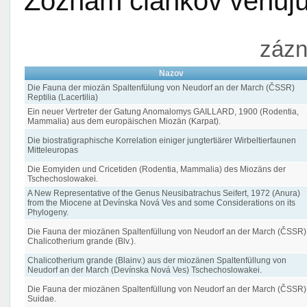
Zoznam článkov venujúc
zázn
Nazov
Die Fauna der miozän Spaltenfülung von Neudorf an der March (ČSSR)
Reptilia (Lacertilia)
Ein neuer Vertreter der Gatung Anomalomys GAILLARD, 1900 (Rodentia,
Mammalia) aus dem europäischen Miozän (Karpat).
Die biostratigraphische Korrelation einiger jungtertiärer Wirbeltierfaunen
Mitteleuropas
Die Eomyiden und Cricetiden (Rodentia, Mammalia) des Miozäns der
Tschechoslowakei.
A New Representative of the Genus Neusibatrachus Seifert, 1972 (Anura)
from the Miocene at Devínska Nová Ves and some Considerations on its
Phylogeny.
Die Fauna der miozänen Spaltenfüllung von Neudorf an der March (ČSSR)
Chalicotherium grande (Blv.).
Chalicotherium grande (Blainv.) aus der miozänen Spaltenfüllung von
Neudorf an der March (Devínska Nová Ves) Tschechoslowakei.
Die Fauna der miozänen Spaltenfüllung von Neudorf an der March (ČSSR)
Suidae.