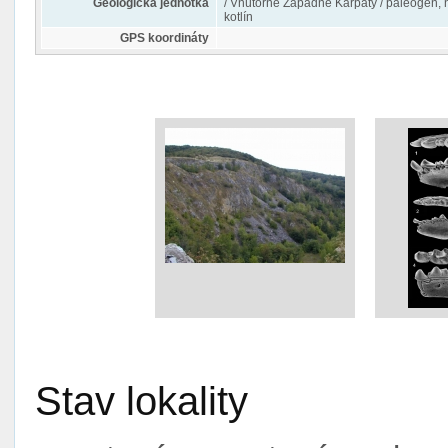
Geologická jednotka
/ Vnútorné Západné Karpaty / paleogén, 
kotlín
GPS koordináty
Stav lokality