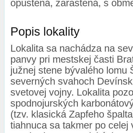
opustená, zarastená, s ob
Popis lokality
Lokalita sa nachádza na se
panvy pri mestskej časti Bra
južnej stene bývalého lomu
severných svahoch Devínske
svetovej vojny. Lokalita poz
spodnojurských karbonátový
(tzv. klasická Zapfeho špalta
tiahnuca sa takmer po celej