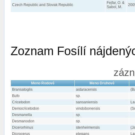
Fejfar, O. &
Czech Republic and Slovak Republic
200
Sabol, M.
Zoznam Fosílí nájdenýc
zázn
Meno Rodové
Meno Druhové
Bransatoglis
astaracensis
(B
Bufo
sp.
Cricetodon
sansaniensis
La
Democricetodon
vindobonensis
(S
Desmanella
sp.
Desmanodon
sp.
Dicerorhinus
stenheimensis
(J
Dicrocerus
elegans
La