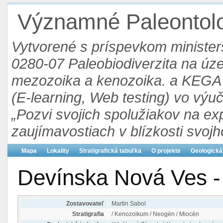
Významné Paleontolog
Vytvorené s príspevkom ministers
0280-07 Paleobiodiverzita na ú
mezozoika a kenozoika. a KEGA 3
(E-learning, Web testing) vo výu
„Pozvi svojich spolužiakov na ex
zaujímavostiach v blízkosti svojh
Mapa
Lokality
Stratigrafická tabuľka
O projekte
Geologická
Devínska Nová Ves -
Zostavovateľ
Martin Sabol
Stratigrafia
/ Kenozoikum / Neogén / Miocén