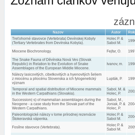
Zoznam článkov venujúc
zázn
Nazov
Autor
Rok
Treťohorné stavovce (Vertebrata) Devínskej Kobyly
Holec P. &
199
(Tertiary Vertebrates from Devínska Kobyla).
Sabol M.
Miocene Biochronology.
Fejfar, O.
199
The Snake Fauna of Děvínska Nová Ves (Slovak
Republic) in Relation to the Evolution of Snake
Ivanov, m.
199
Assemblages of the European Middle Miocene.
Nálezy lasicovitých, cibetkovitých a hyenovitých šeliem
z miocénu a pliocénu Slovenska a ich fylogenetický
Lupták, P.
199
význam
Temporal and spatial distribution of Miocene mammals
Sabol, M. &
200
in the Western Carpathians (Slovakia).
Holec, P.
Succession(-s) of mammalian assemblages during the
Sabol, M.,
Neogene - a case study from the Slovak part of the
Joniak, P. &
200
Western Carpathians.
Holec, P.
Paleontologické nálezy v lome prírodnej rezervácie
Holec P. &
200
Štokeravská vápenka.
Sabol M.
Holec P. &
Fosílne stavovce (Vertebrata).
200
Sabol M.