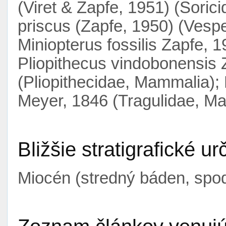
(Viret & Zapfe, 1951) (Soric
priscus (Zapfe, 1950) (Vespe
Miniopterus fossilis Zapfe, 
Pliopithecus vindobonensis 
(Pliopithecidae, Mammalia);
Meyer, 1846 (Tragulidae, M
Bližšie stratigrafické ur
Miocén (stredný báden, spo