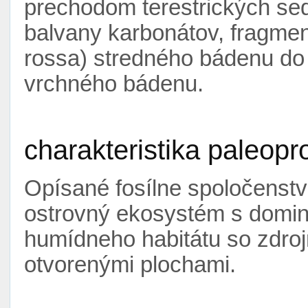
prechodom terestrických se
balvany karbonátov, fragment
rossa) stredného bádenu do
vrchného bádenu.
charakteristika paleopr
Opísané fosílne spoločenst
ostrovný ekosystém s domin
humídneho habitátu so zdroj
otvorenými plochami.