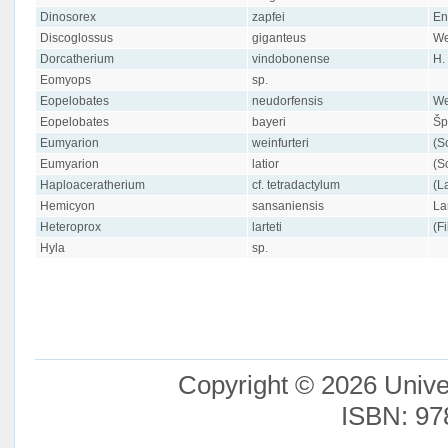
Dinosorex
zapfei
En
Discoglossus
giganteus
We
Dorcatherium
vindobonense
H.
Eomyops
sp.
Eopelobates
neudorfensis
We
Eopelobates
bayeri
Šp
Eumyarion
weinfurteri
(S
Eumyarion
latior
(S
Haploaceratherium
cf. tetradactylum
(L
Hemicyon
sansaniensis
La
Heteroprox
larteti
(F
Hyla
sp.
Copyright © 2026 Unive
ISBN: 97