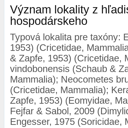
Význam lokality z hľad
hospodárskeho
Typová lokalita pre taxóny: 
1953) (Cricetidae, Mammalia
& Zapfe, 1953) (Cricetidae
vindobonensis (Schaub & Zap
Mammalia); Neocometes bru
(Cricetidae, Mammalia); Ke
Zapfe, 1953) (Eomyidae, Mam
Fejfar & Sabol, 2009 (Dimyl
Engesser, 1975 (Soricidae, 