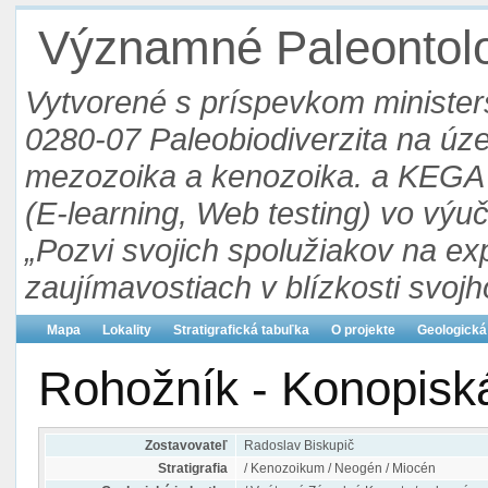
Významné Paleontolog
Vytvorené s príspevkom ministers
0280-07 Paleobiodiverzita na ú
mezozoika a kenozoika. a KEGA 3
(E-learning, Web testing) vo výu
„Pozvi svojich spolužiakov na ex
zaujímavostiach v blízkosti svojh
Mapa
Lokality
Stratigrafická tabuľka
O projekte
Geologická
Rohožník - Konopisk
Zostavovateľ
Radoslav Biskupič
Stratigrafia
/ Kenozoikum / Neogén / Miocén