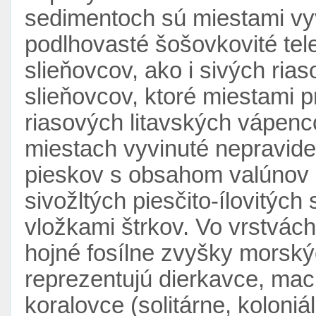
sedimentoch sú miestami vyv
podlhovasté šošovkovité tele
slieňovcov, ako i sivých ria
slieňovcov, ktoré miestami 
riasových litavských vápenc
miestach vyvinuté nepravide
pieskov s obsahom valúnov 
sivožltých piesčito-ílovitýc
vložkami štrkov. Vo vrstvác
hojné fosílne zvyšky morský
reprezentujú dierkavce, ma
koralovce (solitárne, koloniáln