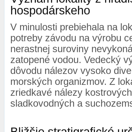
hospodárskeho
V minulosti prebiehala na lok
potreby závodu na výrobu c
nerastnej suroviny nevykonáv
zatopené vodou. Vedecký vý
dôvodu nálezov vysoko diver
morských organizmov. Z loka
zriedkavé nálezy kostrovýc
sladkovodných a suchozems
Bližšie stratigrafické ur