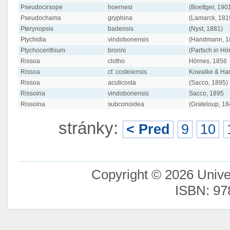
Pseudocirsope
hoernesi
(Boettger, 190
Pseudochama
gryphina
(Lamarck, 181
Pterynopsis
badensis
(Nyst, 1881)
Ptychidia
vindobonensis
(Handmann, 1
Ptychocerithium
bronni
(Partsch in Hö
Rissoa
clotho
Hörnes, 1856
Rissoa
cf. costeiensis
Kowalke & Har
Rissoa
acuticosta
(Sacco, 1895)
Rissoina
vindobonensis
Sacco, 1895
Rissoina
subconoidea
(Grateloup, 18
stránky:
< Pred
9
10
Copyright © 2026 Unive
ISBN: 97