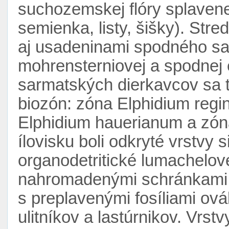
suchozemskej flóry splavene
semienka, listy, šišky). Stre
aj usadeninami spodného sa
mohrensterniovej a spodnej e
sarmatských dierkavcov sa ti
biozón: zóna Elphidium regin
Elphidium hauerianum a zóna
ílovisku boli odkryté vrstvy s
organodetritické lumachelové
nahromadenými schránkami
s preplavenými fosíliami o
ulitníkov a lastúrnikov. Vrs