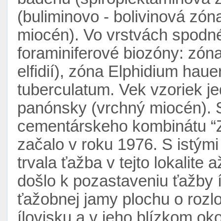
(buliminovo - bolivinová zó
miocén). Vo vrstvách spodnéh
foraminiferové biozóny: zón
elfidií), zóna Elphidium hau
tuberculatum. Vek vzoriek j
panónsky (vrchný miocén). S
cementárskeho kombinátu “Zá
začalo v roku 1976. S istým
trvala ťažba v tejto lokalite
došlo k pozastaveniu ťažby í
ťažobnej jamy plochu o rozl
ílovisku a v jeho blízkom okol