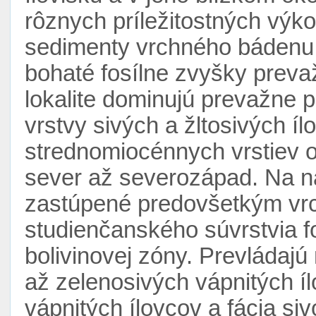
rôznych príležitostných vý
sedimenty vrchného bádenu
bohaté fosílne zvyšky prev
lokalite dominujú prevažne p
vrstvy sivých a žltosivých í
strednomiocénnych vrstiev od
sever až severozápad. Na ná
zastúpené predovšetkým vr
studienčanského súvrstvia f
bolivinovej zóny. Prevládajú
až zelenosivých vápnitých í
vápnitých ílovcov a fácia siv