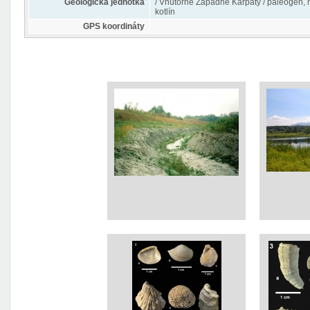
Geologická jednotka
/ Vnútorné Západné Karpaty / paleogén, 
kotlín
GPS koordináty