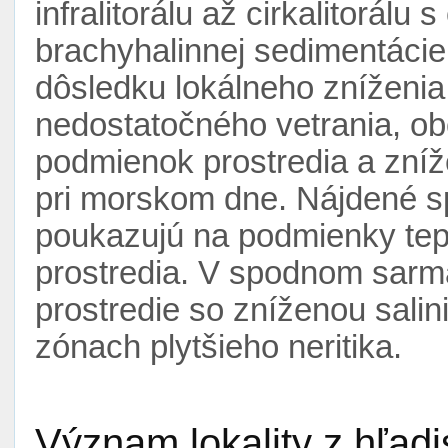
infralitorálu až cirkalitorál
brachyhalinnej sedimentácie.
dôsledku lokálneho zníženia
nedostatočného vetrania, o
podmienok prostredia a zníž
pri morskom dne. Nájdené s
poukazujú na podmienky tep
prostredia. V spodnom sarm
prostredie so zníženou sali
zónach plytšieho neritika.
Význam lokality z hľad