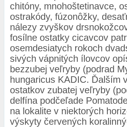
chitóny, mnohoštetinavce, o
ostrakódy, fúzonôžky, desa
nálezy zvyškov drsnokožcov (
fosílne ostatky cicavcov pat
osemdesiatych rokoch dvadsia
sivých vápnitých ílovcov op
bezzubej veľryby (podrad My
hungaricus KADIC. Ďalším 
ostatkov zubatej veľryby (p
delfína podčeľade Pomatode
na lokalite v niektorých hor
výskyty červených koralinnýc