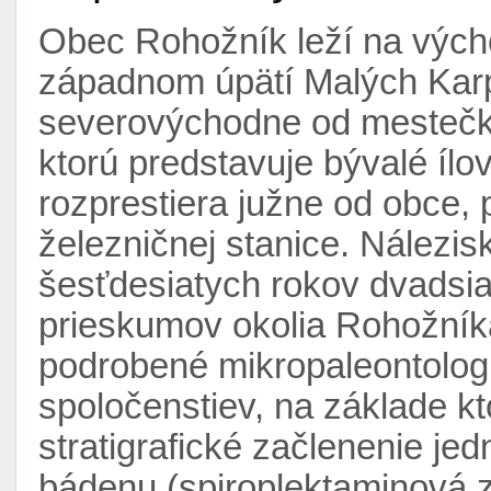
Obec Rohožník leží na vých
západnom úpätí Malých Karp
severovýchodne od mestečka
ktorú predstavuje bývalé ílov
rozprestiera južne od obce,
železničnej stanice. Nálezi
šesťdesiatych rokov dvadsia
prieskumov okolia Rohožníka.
podrobené mikropaleontolog
spoločenstiev, na základe kt
stratigrafické začlenenie je
bádenu (spiroplektaminová 