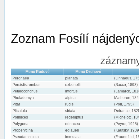
Zoznam Fosílí nájdenýc
záznamy 
Meno Rodové
Meno Druhové
Peronaea
planata
(Linnaeus, 17
Persististrombus
exbonellii
(Sacco, 1893)
Petaloconchus
intortus
(Lamarck, 181
Pholadomya
alpina
Matheron, 184
Pitar
rudis
(Poli, 1795)
Plicatula
striata
Defrance, 182
Polinices
redemptus
(Michelotti, 18
Polygona
erinacea
(Peyrot, 1928)
Properycina
edlaueri
(Kautsky, 1939
Pseudamnicola
immutata
(Frauenfeld, 1