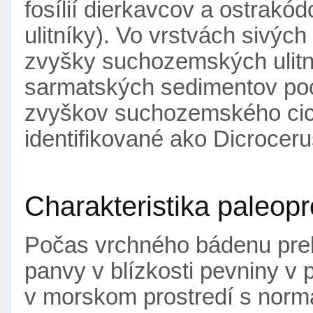
fosílií dierkavcov a ostrakód
ulitníky). Vo vrstvách sivých
zvyšky suchozemských ulitn
sarmatských sedimentov poc
zvyškov suchozemského cic
identifikované ako Dicrocer
Charakteristika paleopr
Počas vrchného bádenu preb
panvy v blízkosti pevniny 
v morskom prostredí s normá