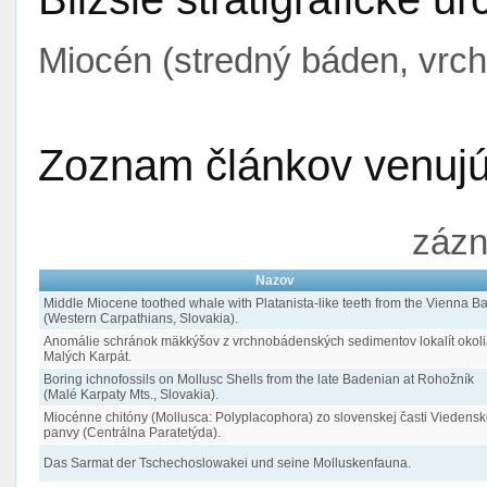
Miocén (stredný báden, vrc
Zoznam článkov venujúc
zázn
Nazov
Middle Miocene toothed whale with Platanista-like teeth from the Vienna B
(Western Carpathians, Slovakia).
Anomálie schránok mäkkýšov z vrchnobádenských sedimentov lokalít okoli
Malých Karpát.
Boring ichnofossils on Mollusc Shells from the late Badenian at Rohožník
(Malé Karpaty Mts., Slovakia).
Miocénne chitóny (Mollusca: Polyplacophora) zo slovenskej časti Viedensk
panvy (Centrálna Paratetýda).
Das Sarmat der Tschechoslowakei und seine Molluskenfauna.