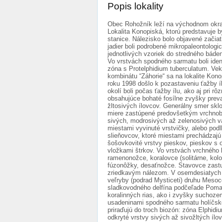
Popis lokality
Obec Rohožník leží na východnom okra
Lokalita Konopiská, ktorú predstavuje b
stanice. Nálezisko bolo objavené zači
jadier boli podrobené mikropaleontologi
jednotlivých vzoriek do stredného báde
Vo vrstvách spodného sarmatu boli ident
zóna s Protelphidium tuberculatum. Vek
kombinátu “Záhorie“ sa na lokalite Kono
roku 1998 došlo k pozastaveniu ťažby í
okolí boli počas ťažby ílu, ako aj pri
obsahujúce bohaté fosílne zvyšky preva
žltosivých ílovcov. Generálny smer skl
miere zastúpené predovšetkým vrchnobá
sivých, modrosivých až zelenosivých vá
miestami vyvinuté vrstvičky, alebo podl
slieňovcov, ktoré miestami prechádzajú
šošovkovité vrstvy pieskov, pieskov s 
vložkami štrkov. Vo vrstvách vrchného 
ramenonožce, koralovce (solitárne, kolon
fúzonôžky, desaťnožce. Stavovce zastup
zriedkavým nálezom. V osemdesiatych r
veľryby (podrad Mysticeti) druhu Meso
sladkovodného delfína podčeľade Pomat
koralinných rias, ako i zvyšky suchozem
usadeninami spodného sarmatu holíčskeh
priraďujú do troch biozón: zóna Elphidi
odkryté vrstvy sivých až sivožltých íl