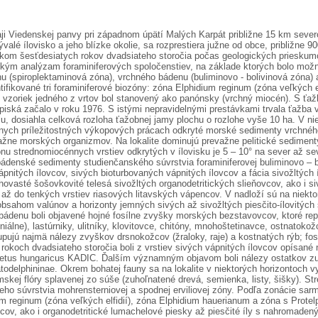
ji Viedenskej panvy pri západnom úpätí Malých Karpát približne 15 km sev
ývalé ílovisko a jeho blízke okolie, sa rozprestiera južne od obce, približne 
atkom šesťdesiatych rokov dvadsiateho storočia počas geologických prieskum
ckým analýzam foraminiferových spoločenstiev, na základe ktorých bolo možné
nu (spiroplektaminová zóna), vrchného bádenu (buliminovo - bolivinová zóna)
ifikované tri foraminiferové biozóny: zóna Elphidium reginum (zóna veľkých e
 vzoriek jedného z vrtov bol stanovený ako panónsky (vrchný miocén). S ťaž
piská začalo v roku 1976. S istými nepravidelnými prestávkami trvala ťažba v 
lu, dosiahla celková rozloha ťažobnej jamy plochu o rozlohe vyše 10 ha. V ni
 rôznych príležitostných výkopových prácach odkryté morské sedimenty vrchn
žne morských organizmov. Na lokalite dominujú prevažne pelitické sedimenty
onu strednomiocénnych vrstiev odkrytých v ílovisku je 5 – 10° na sever až s
denské sedimenty studienčanského súvrstvia foraminiferovej buliminovo – bo
pnitých ílovcov, sivých bioturbovaných vápnitých ílovcov a fácia sivožltých 
hovasté šošovkovité telesá sivožltých organodetritických slieňovcov, ako i s
 až do tenkých vrstiev riasových litavských vápencov. V nadloží sú na niekt
obsahom valúnov a horizonty jemných sivých až sivožltých piesčito-ílovitýc
bádenu boli objavené hojné fosílne zvyšky morských bezstavovcov, ktoré re
iálne), lastúrniky, ulitníky, klovitovce, chitóny, mnohoštetinavce, ostnatoko
ujú najmä nálezy zvyškov drsnokožcov (žraloky, raje) a kostnatých rýb; fosí
okoch dvadsiateho storočia boli z vrstiev sivých vápnitých ílovcov opísané
cetus hungaricus KADIC. Ďalším významným objavom boli nálezy ostatkov zub
odelphininae. Okrem bohatej fauny sa na lokalite v niektorých horizontoch 
skej flóry splavenej zo súše (zuhoľnatené drevá, semienka, listy, šišky). Str
o súvrstvia mohrensterniovej a spodnej erviliovej zóny. Podľa zonácie sarm
um reginum (zóna veľkých elfidií), zóna Elphidium hauerianum a zóna s Protelp
ovcov, ako i organodetritické lumachelové piesky až piesčité íly s nahroma