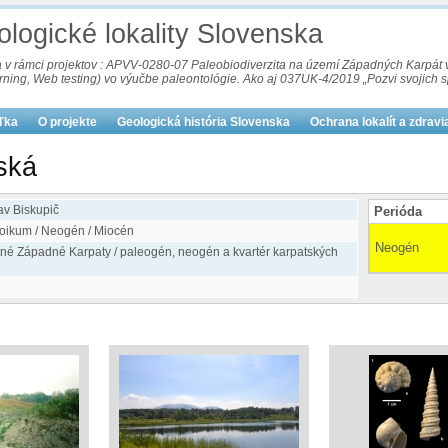
logické lokality Slovenska
va v rámci projektov : APVV-0280-07 Paleobiodiverzita na území Západných Karpá
arning, Web testing) vo výučbe paleontológie. Ako aj 037UK-4/2019 „Pozvi svojich
uľka
O projekte
Geologická história Slovenska
Ochrana lokalít a zdravi
ská
v Biskupič
Perióda
oikum / Neogén / Miocén
Neogén
rné Západné Karpaty / paleogén, neogén a kvartér karpatských