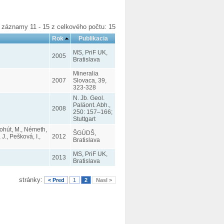
záznamy 11 - 15 z celkového počtu: 15
Rok
Publikacia
MS, PriF UK,
2005
Bratislava
Mineralia
2007
Slovaca, 39,
323-328
N. Jb. Geol.
Paläont. Abh.,
2008
250: 157–166;
Stuttgart
 Kohút, M., Németh,
ŠGÚDŠ,
J., Pešková, I.,
2012
Bratislava
MS, PriF UK,
2013
Bratislava
stránky:
< Pred
1
2
Nasl >