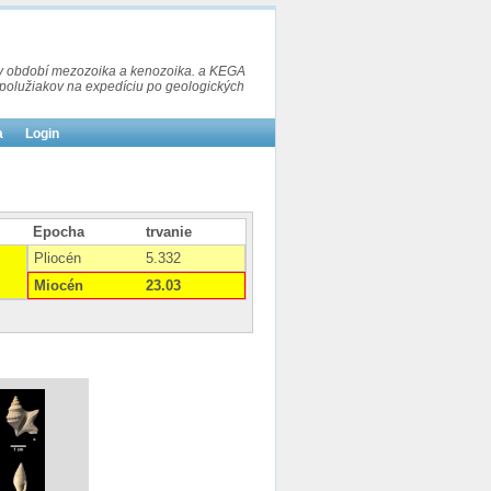
t v období mezozoika a kenozoika. a KEGA
 spolužiakov na expedíciu po geologických
a
Login
Epocha
trvanie
Pliocén
5.332
Miocén
23.03