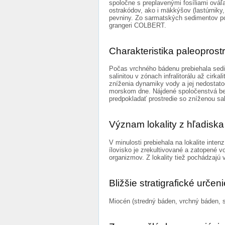
spoločne s preplavenými fosíliami ováľ
ostrakódov, ako i mäkkýšov (lastúrniky
pevniny. Zo sarmatských sedimentov po
grangeri COLBERT.
Charakteristika paleoprost
Počas vrchného bádenu prebiehala sedi
salinitou v zónach infralitorálu až cir
zníženia dynamiky vody a jej nedostato
morskom dne. Nájdené spoločenstvá be
predpokladať prostredie so zníženou sal
Význam lokality z hľadis
V minulosti prebiehala na lokalite int
ílovisko je zrekultivované a zatopené
organizmov. Z lokality tiež pochádzaj
Bližšie stratigrafické určen
Miocén (stredný báden, vrchný báden, 