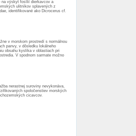
na výskyt fosílií dierkavcov a
zemských ulitníkov splavených z
e, identifikované ako Dicrocerus cf.
ažne v morskom prostredí s normálnou
iach panvy, v dôsledku lokálneho
u obsahu kyslíka v oblastiach pri
rostredia. V spodnom sarmate možno
ťažba nerastnej suroviny nevykonáva,
rzifikovaných spoločenstiev morských
suchozemských cicavcov.