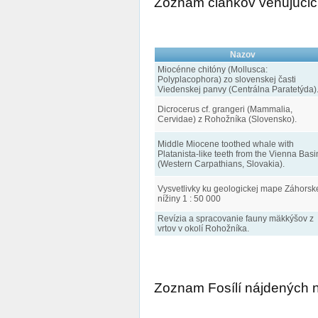
Zoznam článkov venujúcich
Nazov
Miocénne chitóny (Mollusca:
Polyplacophora) zo slovenskej časti
Viedenskej panvy (Centrálna Paratetýda)
Dicrocerus cf. grangeri (Mammalia,
Cervidae) z Rohožníka (Slovensko).
Middle Miocene toothed whale with
Platanista-like teeth from the Vienna Basi
(Western Carpathians, Slovakia).
Vysvetlivky ku geologickej mape Záhorsk
nížiny 1 : 50 000
Revízia a spracovanie fauny mäkkýšov z
vrtov v okolí Rohožníka.
Zoznam Fosílí nájdených na