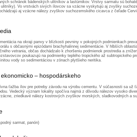
aných schránok bádenských ulitníkov a lastúrnikov. Vrstvy sarmatu sú bohaté 
, ulitníky). Vo vrstvách sivých ílovcov sa vzácne vyskytujú aj zvyšky sucho
chádzajú aj vzácne nálezy zvyškov suchozemského cicavca z čeľade Cervida
redia
mentácia na okraji panvy v blízkosti pevniny v pokojných podmienkach prev
kalitorálu s občasnými epizódami brachyhalinnej sedimentácie. V hlbších oblast
čného vetrania, občas dochádzalo k zhoršeniu podmienok prostredia a zníženi
zstavovcov poukazujú na podmienky teplého tropického až subtropického p
initou vody so sedimentáciou v zónach plytšieho neritika.
ka ekonomicko – hospodárskeho
enzívna ťažba ílov pre potreby závodu na výrobu cementu. V súčasnosti sa už 
 vodou. Vedecký význam lokality spočíva najmä z dôvodu nálezov vysoko dive
ú vzácne, zriedkavé nálezy kostrových zvyškov morských, sladkovodných a 
ie
spodný sarmat, panón)