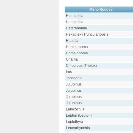
Meno Rodové
Helminthia
Helminthia
Heteranomia
Hexaplex (Trunculariopsis)
Hiatella
Homalopoma
Homalopoma
Chama
Chicoreus (Triplex)
Irus
Janssenia
Jujubinus
Jujubinus
Jujubinus
Jujubinus
Laiocochlis
Lepton (Lepton)
Leptothyra
Leucorhynchia