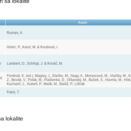
 sa lokalite
Autor
Ruman, A.
.
Holec, P., Karol, M. & Koubová, I.
n
Lambert, O., Schlögl, J. & Kováč, M.
Fordinál, K. (ed.), Maglay, J., Elečko, M., Nagy, A., Moravcová, M., Vlačiky, M.,
ej
Z., Bezák, V., Polák, M., Plašienka, D., Olšavský, M., Buček, S., Havrila, M., Hók, 
Kucharič, Ľ., Kubeš, P., Malík, M., Baláž, P., Liščák
Fuksi, T.
 lokalite