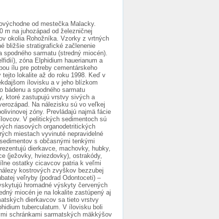
erovýchodne od mestečka Malacky.
900 m na juhozápad od železničnej
ov okolia Rohožníka. Vzorky z vrtných
 bližšie stratigrafické začlenenie
 a spodného sarmatu (stredný miocén).
lfidií), zóna Elphidium hauerianum a
bou ílu pre potreby cementárskeho
tejto lokalite až do roku 1998. Keď v
ekdajšom ílovisku a v jeho blízkom
ého bádenu a spodného sarmatu
, ktoré zastupujú vrstvy sivých a
everozápad. Na nálezisku sú vo veľkej
livinovej zóny. Prevládajú najmä fácie
ílovcov. V pelitických sedimentoch sú
ivých riasových organodetritických
orých miestach vyvinuté nepravidelné
h sedimentov s občasnými tenkými
prezentujú dierkavce, machovky, hubky,
žce (ježovky, hviezdovky), ostrakódy,
lne ostatky cicavcov patria k veľmi
 nálezy kostrových zvyškov bezzubej
atej veľryby (podrad Odontoceti) –
vyskytujú hromadné výskyty červených
edný miocén je na lokalite zastúpený aj
atských dierkavcov sa tieto vrstvy
hidium tuberculatum. V ílovisku boli
denými schránkami sarmatských mäkkýšov