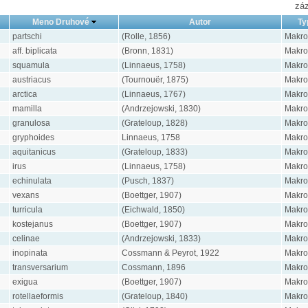
záz
Meno Druhové
Autor
Ty
partschi
(Rolle, 1856)
Makro
aff. biplicata
(Bronn, 1831)
Makro
squamula
(Linnaeus, 1758)
Makro
austriacus
(Tournouër, 1875)
Makro
arctica
(Linnaeus, 1767)
Makro
mamilla
(Andrzejowski, 1830)
Makro
granulosa
(Grateloup, 1828)
Makro
gryphoides
Linnaeus, 1758
Makro
aquitanicus
(Grateloup, 1833)
Makro
irus
(Linnaeus, 1758)
Makro
echinulata
(Pusch, 1837)
Makro
vexans
(Boettger, 1907)
Makro
turricula
(Eichwald, 1850)
Makro
kostejanus
(Boettger, 1907)
Makro
celinae
(Andrzejowski, 1833)
Makro
inopinata
Cossmann & Peyrot, 1922
Makro
transversarium
Cossmann, 1896
Makro
exigua
(Boettger, 1907)
Makro
rotellaeformis
(Grateloup, 1840)
Makro