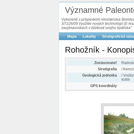
Významné Paleonto
Vytvorené s príspevkom ministerstva školst
3/7226/09 Využitie nových technológií (E-le
zaujímavostiach v blízkosti svojho bydliska“
Mapa
Lokality
Stratigrafická tab
Rohožník - Konopi
Zostavovateľ
Radosla
Stratigrafia
/ Kenoz
Geologická jednotka
/ Vnúto
kotlín
GPS koordináty