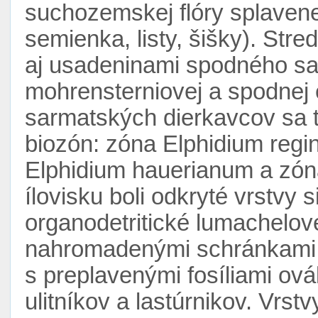
suchozemskej flóry splavene
semienka, listy, šišky). Stre
aj usadeninami spodného sa
mohrensterniovej a spodnej e
sarmatských dierkavcov sa ti
biozón: zóna Elphidium regin
Elphidium hauerianum a zóna
ílovisku boli odkryté vrstvy s
organodetritické lumachelové
nahromadenými schránkami
s preplavenými fosíliami o
ulitníkov a lastúrnikov. Vrs