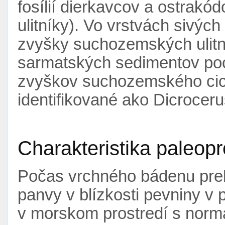
fosílií dierkavcov a ostrakód
ulitníky). Vo vrstvách sivých
zvyšky suchozemských ulitn
sarmatských sedimentov poc
zvyškov suchozemského cic
identifikované ako Dicrocer
Charakteristika paleopr
Počas vrchného bádenu preb
panvy v blízkosti pevniny 
v morskom prostredí s normá