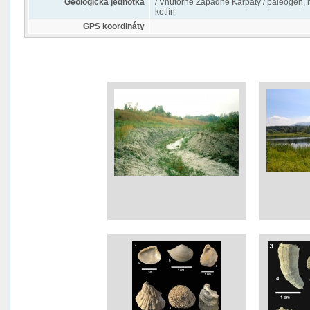
Geologická jednotka
/ Vnútorné Západné Karpaty / paleogén, 
kotlín
GPS koordináty