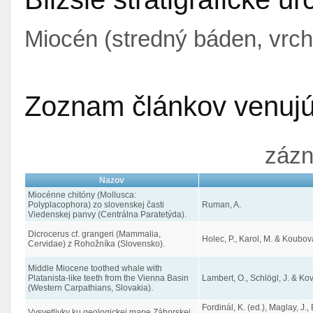
Miocén (stredný báden, vrc
Zoznam článkov venujúc
zázn
Nazov
Miocénne chitóny (Mollusca:
Polyplacophora) zo slovenskej časti
Ruman, A.
Viedenskej panvy (Centrálna Paratetýda).
Dicrocerus cf. grangeri (Mammalia,
Holec, P., Karol, M. & Koubová
Cervidae) z Rohožníka (Slovensko).
Middle Miocene toothed whale with
Platanista-like teeth from the Vienna Basin
Lambert, O., Schlögl, J. & Ko
(Western Carpathians, Slovakia).
Fordinál, K. (ed.), Maglay, J.
Vysvetlivky ku geologickej mape Záhorskej