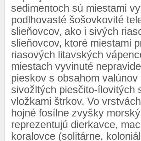
sedimentoch sú miestami vyv
podlhovasté šošovkovité tele
slieňovcov, ako i sivých ria
slieňovcov, ktoré miestami 
riasových litavských vápenc
miestach vyvinuté nepravide
pieskov s obsahom valúnov 
sivožltých piesčito-ílovitýc
vložkami štrkov. Vo vrstvác
hojné fosílne zvyšky morský
reprezentujú dierkavce, ma
koralovce (solitárne, koloniáln