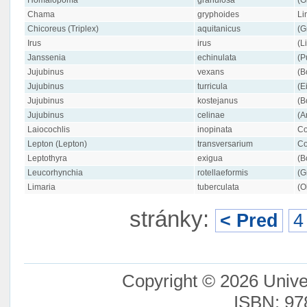
Chama
gryphoides
Li
Chicoreus (Triplex)
aquitanicus
(G
Irus
irus
(L
Janssenia
echinulata
(P
Jujubinus
vexans
(B
Jujubinus
turricula
(E
Jujubinus
kostejanus
(B
Jujubinus
celinae
(A
Laiocochlis
inopinata
Co
Lepton (Lepton)
transversarium
Co
Leptothyra
exigua
(B
Leucorhynchia
rotellaeformis
(G
Limaria
tuberculata
(O
stránky:
< Pred
4
Copyright © 2026 Unive
ISBN: 97