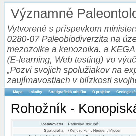
Významné Paleontolog
Vytvorené s príspevkom ministers
0280-07 Paleobiodiverzita na ú
mezozoika a kenozoika. a KEGA 3
(E-learning, Web testing) vo výu
„Pozvi svojich spolužiakov na ex
zaujímavostiach v blízkosti svojh
Mapa
Lokality
Stratigrafická tabuľka
O projekte
Geologická
Rohožník - Konopisk
Zostavovateľ
Radoslav Biskupič
Stratigrafia
/ Kenozoikum / Neogén / Miocén