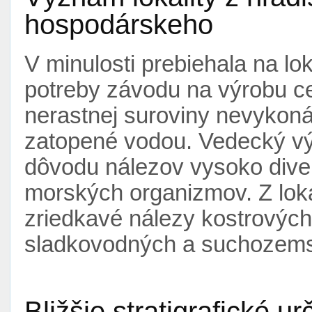
hospodárskeho
V minulosti prebiehala na lok
potreby závodu na výrobu c
nerastnej suroviny nevykonáv
zatopené vodou. Vedecký vý
dôvodu nálezov vysoko diver
morských organizmov. Z loka
zriedkavé nálezy kostrovýc
sladkovodných a suchozems
Bližšie stratigrafické ur