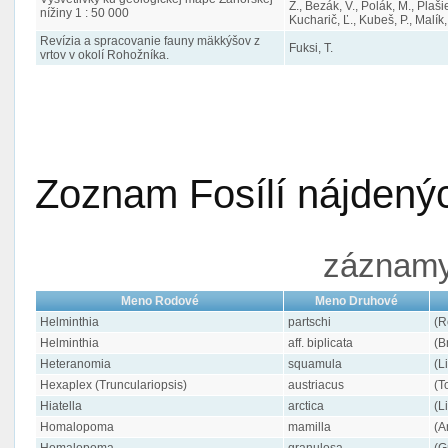
Z., Bezák, V., Polák, M., Plaši
nížiny 1 : 50 000
Kucharič, Ľ., Kubeš, P., Malík,
Revízia a spracovanie fauny mäkkýšov z
Fuksi, T.
vrtov v okolí Rohožníka.
Zoznam Fosílí nájdenýc
záznamy 
Meno Rodové
Meno Druhové
Helminthia
partschi
(R
Helminthia
aff. biplicata
(B
Heteranomia
squamula
(L
Hexaplex (Trunculariopsis)
austriacus
(T
Hiatella
arctica
(L
Homalopoma
mamilla
(A
Homalopoma
granulosa
(G