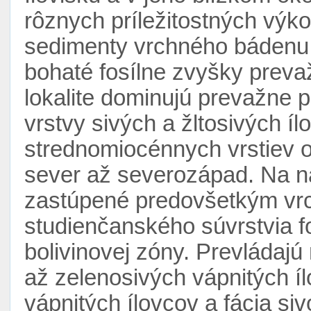
rôznych príležitostných vý
sedimenty vrchného bádenu
bohaté fosílne zvyšky prev
lokalite dominujú prevažne p
vrstvy sivých a žltosivých í
strednomiocénnych vrstiev od
sever až severozápad. Na ná
zastúpené predovšetkým vr
studienčanského súvrstvia f
bolivinovej zóny. Prevládajú
až zelenosivých vápnitých í
vápnitých ílovcov a fácia siv