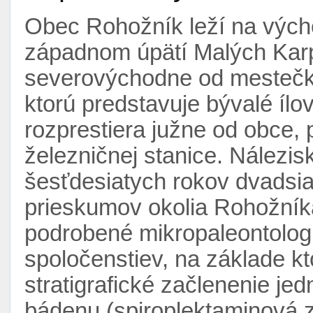
Obec Rohožník leží na vých
západnom úpätí Malých Karp
severovýchodne od mestečka
ktorú predstavuje bývalé ílov
rozprestiera južne od obce,
železničnej stanice. Nálezi
šesťdesiatych rokov dvadsia
prieskumov okolia Rohožníka.
podrobené mikropaleontolog
spoločenstiev, na základe kt
stratigrafické začlenenie je
bádenu (spiroplektaminová 