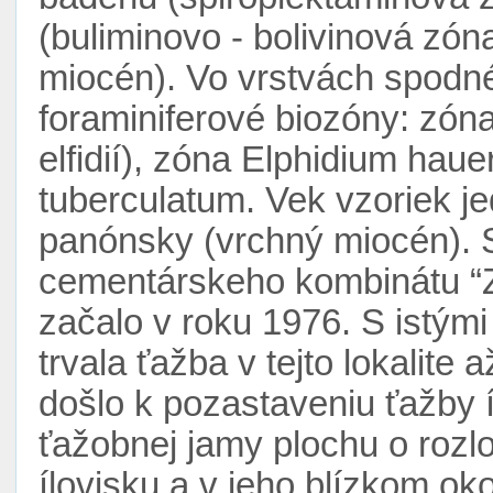
(buliminovo - bolivinová zó
miocén). Vo vrstvách spodnéh
foraminiferové biozóny: zón
elfidií), zóna Elphidium hau
tuberculatum. Vek vzoriek j
panónsky (vrchný miocén). S
cementárskeho kombinátu “Zá
začalo v roku 1976. S istým
trvala ťažba v tejto lokalite
došlo k pozastaveniu ťažby í
ťažobnej jamy plochu o rozl
ílovisku a v jeho blízkom okol