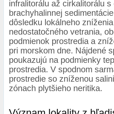
infralitorálu až cirkalitorál
brachyhalinnej sedimentácie.
dôsledku lokálneho zníženia
nedostatočného vetrania, o
podmienok prostredia a zníž
pri morskom dne. Nájdené s
poukazujú na podmienky tep
prostredia. V spodnom sarm
prostredie so zníženou sali
zónach plytšieho neritika.
Význam lokality z hľad