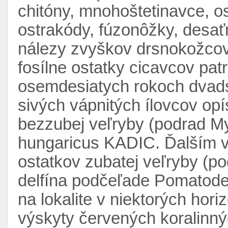
chitóny, mnohoštetinavce, o
ostrakódy, fúzonôžky, desa
nálezy zvyškov drsnokožcov (
fosílne ostatky cicavcov pat
osemdesiatych rokoch dvadsia
sivých vápnitých ílovcov op
bezzubej veľryby (podrad My
hungaricus KADIC. Ďalším 
ostatkov zubatej veľryby (p
delfína podčeľade Pomatode
na lokalite v niektorých hor
výskyty červených koralinnýc