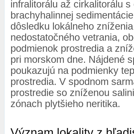
infralitorálu až cirkalitorál
brachyhalinnej sedimentácie.
dôsledku lokálneho zníženia
nedostatočného vetrania, o
podmienok prostredia a zníž
pri morskom dne. Nájdené s
poukazujú na podmienky tep
prostredia. V spodnom sarm
prostredie so zníženou sali
zónach plytšieho neritika.
Význam lokality z hľad