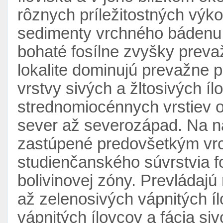
rôznych príležitostných vý
sedimenty vrchného bádenu
bohaté fosílne zvyšky prev
lokalite dominujú prevažne p
vrstvy sivých a žltosivých í
strednomiocénnych vrstiev od
sever až severozápad. Na ná
zastúpené predovšetkým vr
studienčanského súvrstvia f
bolivinovej zóny. Prevládajú
až zelenosivých vápnitých í
vápnitých ílovcov a fácia siv