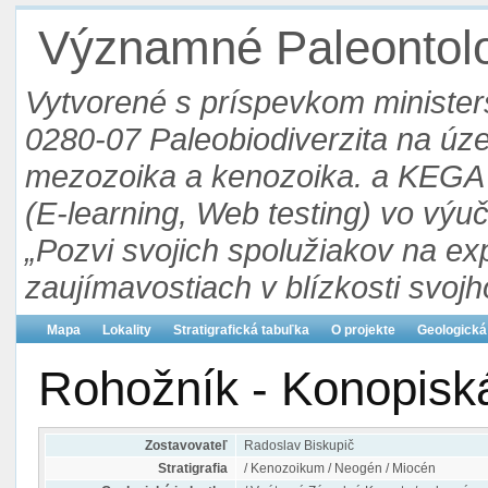
Významné Paleontolog
Vytvorené s príspevkom ministers
0280-07 Paleobiodiverzita na ú
mezozoika a kenozoika. a KEGA 3
(E-learning, Web testing) vo výu
„Pozvi svojich spolužiakov na ex
zaujímavostiach v blízkosti svojh
Mapa
Lokality
Stratigrafická tabuľka
O projekte
Geologická
Rohožník - Konopisk
Zostavovateľ
Radoslav Biskupič
Stratigrafia
/ Kenozoikum / Neogén / Miocén