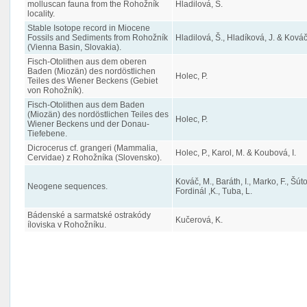
molluscan fauna from the Rohožník
Hladilová, Š.
locality.
Stable Isotope record in Miocene
Fossils and Sediments from Rohožník
Hladilová, Š., Hladíková, J. & Kováč
(Vienna Basin, Slovakia).
Fisch-Otolithen aus dem oberen
Baden (Miozän) des nordöstlichen
Holec, P.
Teiles des Wiener Beckens (Gebiet
von Rohožník).
Fisch-Otolithen aus dem Baden
(Miozän) des nordöstlichen Teiles des
Holec, P.
Wiener Beckens und der Donau-
Tiefebene.
Dicrocerus cf. grangeri (Mammalia,
Holec, P., Karol, M. & Koubová, I.
Cervidae) z Rohožníka (Slovensko).
Kováč, M., Baráth, I., Marko, F., Šúto
Neogene sequences.
Fordinál ,K., Tuba, L.
Bádenské a sarmatské ostrakódy
Kučerová, K.
íloviska v Rohožníku.