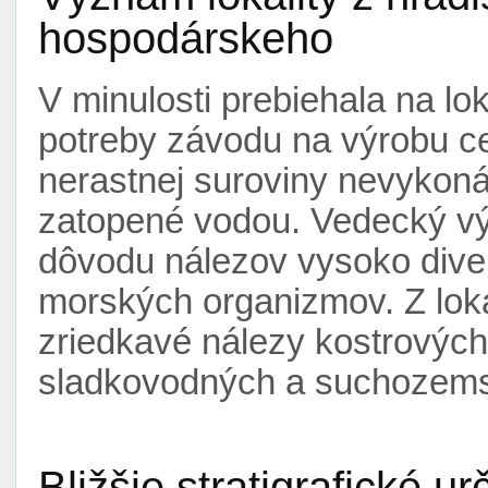
hospodárskeho
V minulosti prebiehala na lok
potreby závodu na výrobu c
nerastnej suroviny nevykonáv
zatopené vodou. Vedecký vý
dôvodu nálezov vysoko diver
morských organizmov. Z loka
zriedkavé nálezy kostrovýc
sladkovodných a suchozems
Bližšie stratigrafické ur