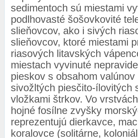
sedimentoch sú miestami vyv
podlhovasté šošovkovité tele
slieňovcov, ako i sivých ria
slieňovcov, ktoré miestami 
riasových litavských vápenc
miestach vyvinuté nepravide
pieskov s obsahom valúnov 
sivožltých piesčito-ílovitýc
vložkami štrkov. Vo vrstvác
hojné fosílne zvyšky morský
reprezentujú dierkavce, ma
koralovce (solitárne, koloniáln