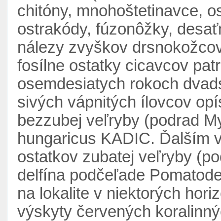
chitóny, mnohoštetinavce, o
ostrakódy, fúzonôžky, desa
nálezy zvyškov drsnokožcov (
fosílne ostatky cicavcov pat
osemdesiatych rokoch dvadsia
sivých vápnitých ílovcov op
bezzubej veľryby (podrad My
hungaricus KADIC. Ďalším 
ostatkov zubatej veľryby (p
delfína podčeľade Pomatode
na lokalite v niektorých hor
výskyty červených koralinnýc