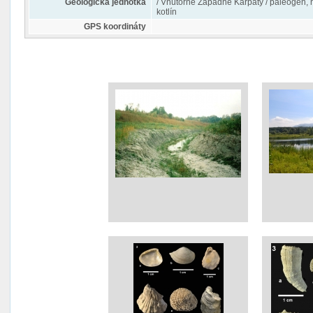
Geologická jednotka
/ Vnútorné Západné Karpaty / paleogén, 
kotlín
GPS koordináty