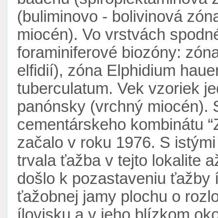
(buliminovo - bolivinová zó
miocén). Vo vrstvách spodnéh
foraminiferové biozóny: zón
elfidií), zóna Elphidium hau
tuberculatum. Vek vzoriek j
panónsky (vrchný miocén). S
cementárskeho kombinátu “Zá
začalo v roku 1976. S istým
trvala ťažba v tejto lokalite
došlo k pozastaveniu ťažby í
ťažobnej jamy plochu o rozl
ílovisku a v jeho blízkom okol