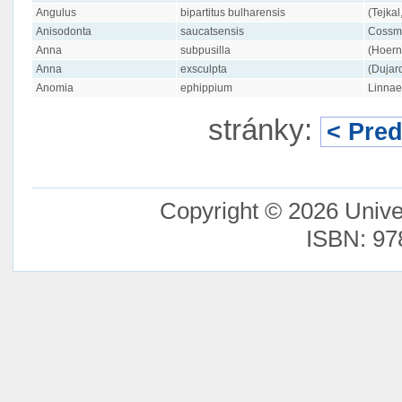
Angulus
bipartitus bulharensis
(Tejkal
Anisodonta
saucatsensis
Cossma
Anna
subpusilla
(Hoern
Anna
exsculpta
(Dujar
Anomia
ephippium
Linnae
stránky:
< Pre
Copyright © 2026 Unive
ISBN: 97