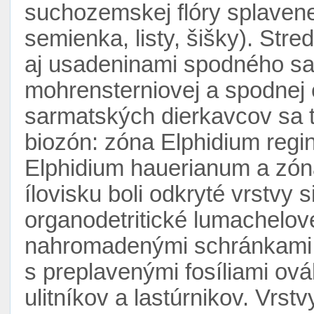
suchozemskej flóry splavene
semienka, listy, šišky). Stre
aj usadeninami spodného sa
mohrensterniovej a spodnej e
sarmatských dierkavcov sa ti
biozón: zóna Elphidium regin
Elphidium hauerianum a zóna
ílovisku boli odkryté vrstvy s
organodetritické lumachelové
nahromadenými schránkami
s preplavenými fosíliami o
ulitníkov a lastúrnikov. Vrs