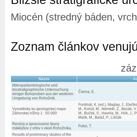
Miocén (stredný báden, vrc
Zoznam článkov venujúc
záz
Nazov
Au
Mikropaläontologische und
biostratigraphische Untersuchung
Čierna, E.
einiger Bohrproben aus der weiteren
Umgebung von Rohožník.
Fordinál, K. (ed.), Maglay, J., Elečk
Vysvetlivky ku geologickej mape
M., Kohút, M., Németh, Z., Bezák, V.
Záhorskej nížiny 1 : 50 000
M., Buček, S., Havrila, M., Hók, J., P
Malík, M., Baláž, P., Liščák
Revízia a spracovanie fauny
Fuksi, T.
mäkkýšov z vrtov v okolí Rohožníka.
Results of preliminary studies of the