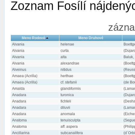
Zoznam Fosílí nájdenýc
zázna
Meno Rodové
Meno Druhové
Alvania
helenae
Boettg
Alvania
curta
(Dujar
Alvania
alta
Baluk,
Alvania
alexandrae
(Boettg
Alveinus
nitidus
(Reuss
Amaea (Acrilla)
herthae
(Boettg
Amaea (Acrilla)
cf. stefanii
(de Bo
Amalda
glandiformis
(Lamar
Anadara
turonica
(Dujar
Anadara
fichteli
(Desha
Anadara
diluvii
(Lamar
Anadara
anomala
(Eichw
Anatoma
tenuisculpta
(Segue
Anatoma
aff. aspera
(Philip
Ancillarina
subcanalifera
(d´Orb