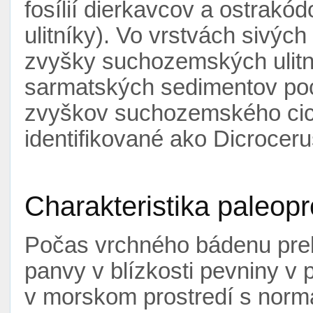
fosílií dierkavcov a ostrakód
ulitníky). Vo vrstvách sivých
zvyšky suchozemských ulitn
sarmatských sedimentov poc
zvyškov suchozemského cic
identifikované ako Dicrocer
Charakteristika paleopr
Počas vrchného bádenu preb
panvy v blízkosti pevniny 
v morskom prostredí s normá