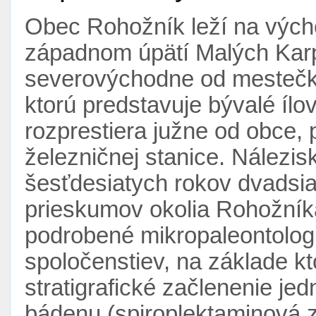
Obec Rohožník leží na vých
západnom úpätí Malých Karp
severovýchodne od mestečka
ktorú predstavuje bývalé ílov
rozprestiera južne od obce,
železničnej stanice. Nálezi
šesťdesiatych rokov dvadsia
prieskumov okolia Rohožníka.
podrobené mikropaleontolog
spoločenstiev, na základe kt
stratigrafické začlenenie je
bádenu (spiroplektaminová 