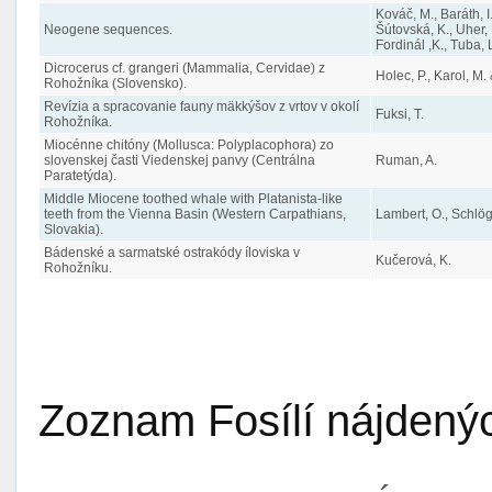
Kováč, M., Baráth, I.
Neogene sequences.
Šútovská, K., Uher, P
Fordinál ,K., Tuba, 
Dicrocerus cf. grangeri (Mammalia, Cervidae) z
Holec, P., Karol, M.
Rohožníka (Slovensko).
Revízia a spracovanie fauny mäkkýšov z vrtov v okolí
Fuksi, T.
Rohožníka.
Miocénne chitóny (Mollusca: Polyplacophora) zo
slovenskej časti Viedenskej panvy (Centrálna
Ruman, A.
Paratetýda).
Middle Miocene toothed whale with Platanista-like
teeth from the Vienna Basin (Western Carpathians,
Lambert, O., Schlög
Slovakia).
Bádenské a sarmatské ostrakódy íloviska v
Kučerová, K.
Rohožníku.
Zoznam Fosílí nájdenýc