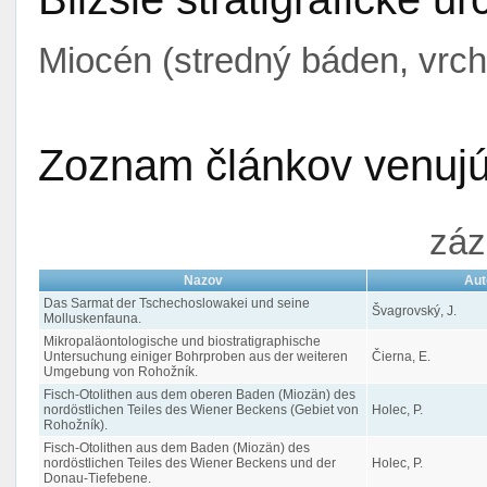
Miocén (stredný báden, vrc
Zoznam článkov venujúc
záz
Nazov
Aut
Das Sarmat der Tschechoslowakei und seine
Švagrovský, J.
Molluskenfauna.
Mikropaläontologische und biostratigraphische
Untersuchung einiger Bohrproben aus der weiteren
Čierna, E.
Umgebung von Rohožník.
Fisch-Otolithen aus dem oberen Baden (Miozän) des
nordöstlichen Teiles des Wiener Beckens (Gebiet von
Holec, P.
Rohožník).
Fisch-Otolithen aus dem Baden (Miozän) des
nordöstlichen Teiles des Wiener Beckens und der
Holec, P.
Donau-Tiefebene.