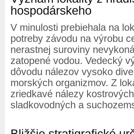
hospodárskeho
V minulosti prebiehala na lok
potreby závodu na výrobu c
nerastnej suroviny nevykonáv
zatopené vodou. Vedecký vý
dôvodu nálezov vysoko diver
morských organizmov. Z loka
zriedkavé nálezy kostrovýc
sladkovodných a suchozems
Bližšie stratigrafické ur