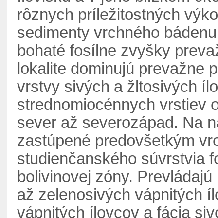
rôznych príležitostných vý
sedimenty vrchného bádenu
bohaté fosílne zvyšky prev
lokalite dominujú prevažne p
vrstvy sivých a žltosivých í
strednomiocénnych vrstiev od
sever až severozápad. Na ná
zastúpené predovšetkým vr
studienčanského súvrstvia f
bolivinovej zóny. Prevládajú
až zelenosivých vápnitých í
vápnitých ílovcov a fácia siv