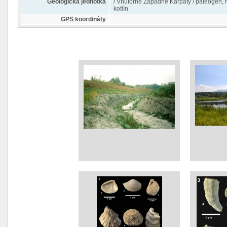
Geologická jednotka
/ Vnútorné Západné Karpaty / paleogén, 
kotlín
GPS koordináty