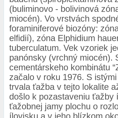
(buliminovo - bolivinová zó
miocén). Vo vrstvách spodnéh
foraminiferové biozóny: zón
elfidií), zóna Elphidium hau
tuberculatum. Vek vzoriek j
panónsky (vrchný miocén). S
cementárskeho kombinátu “Zá
začalo v roku 1976. S istým
trvala ťažba v tejto lokalite
došlo k pozastaveniu ťažby í
ťažobnej jamy plochu o rozl
ílovisku a v jeho blízkom okol