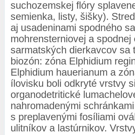
suchozemskej flóry splavene
semienka, listy, šišky). Stre
aj usadeninami spodného sa
mohrensterniovej a spodnej e
sarmatských dierkavcov sa ti
biozón: zóna Elphidium regin
Elphidium hauerianum a zóna
ílovisku boli odkryté vrstvy s
organodetritické lumachelové
nahromadenými schránkami
s preplavenými fosíliami o
ulitníkov a lastúrnikov. Vrs