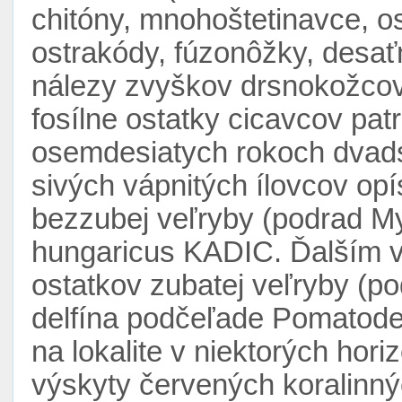
chitóny, mnohoštetinavce, o
ostrakódy, fúzonôžky, desa
nálezy zvyškov drsnokožcov (
fosílne ostatky cicavcov pat
osemdesiatych rokoch dvadsia
sivých vápnitých ílovcov op
bezzubej veľryby (podrad My
hungaricus KADIC. Ďalším 
ostatkov zubatej veľryby (p
delfína podčeľade Pomatode
na lokalite v niektorých hor
výskyty červených koralinnýc