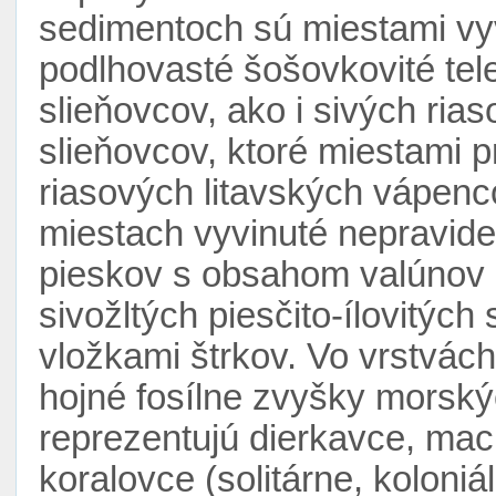
sedimentoch sú miestami vyv
podlhovasté šošovkovité tele
slieňovcov, ako i sivých ria
slieňovcov, ktoré miestami 
riasových litavských vápenc
miestach vyvinuté nepravide
pieskov s obsahom valúnov 
sivožltých piesčito-ílovitýc
vložkami štrkov. Vo vrstvác
hojné fosílne zvyšky morský
reprezentujú dierkavce, ma
koralovce (solitárne, koloniáln