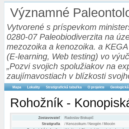
Významné Paleontolog
Vytvorené s príspevkom ministers
0280-07 Paleobiodiverzita na ú
mezozoika a kenozoika. a KEGA 3
(E-learning, Web testing) vo výu
„Pozvi svojich spolužiakov na ex
zaujímavostiach v blízkosti svojh
Mapa
Lokality
Stratigrafická tabuľka
O projekte
Geologická
Rohožník - Konopisk
Zostavovateľ
Radoslav Biskupič
Stratigrafia
/ Kenozoikum / Neogén / Miocén