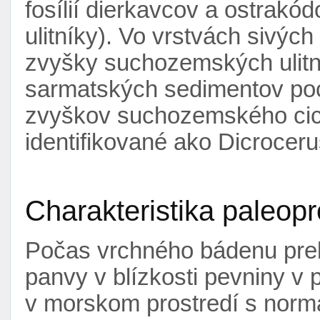
fosílií dierkavcov a ostrakód
ulitníky). Vo vrstvách sivých
zvyšky suchozemských ulitn
sarmatských sedimentov poc
zvyškov suchozemského cic
identifikované ako Dicrocer
Charakteristika paleopr
Počas vrchného bádenu preb
panvy v blízkosti pevniny 
v morskom prostredí s normá