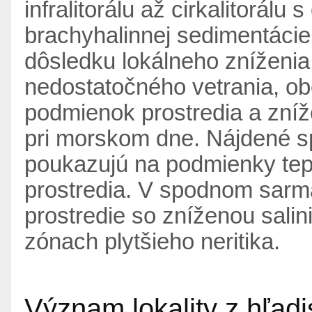
infralitorálu až cirkalitorál
brachyhalinnej sedimentácie.
dôsledku lokálneho zníženia
nedostatočného vetrania, o
podmienok prostredia a zníž
pri morskom dne. Nájdené s
poukazujú na podmienky tep
prostredia. V spodnom sarm
prostredie so zníženou sali
zónach plytšieho neritika.
Význam lokality z hľad