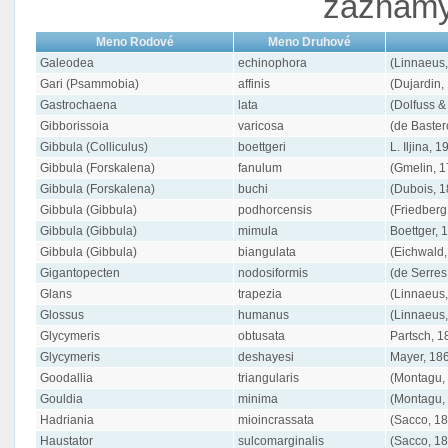
záznamy 
Meno Rodové
Meno Druhové
Galeodea
echinophora
(Linnaeus,
Gari (Psammobia)
affinis
(Dujardin,
Gastrochaena
lata
(Dolfuss &
Gibborissoia
varicosa
(de Baster
Gibbula (Colliculus)
boettgeri
L. Iljina, 1
Gibbula (Forskalena)
fanulum
(Gmelin, 1
Gibbula (Forskalena)
buchi
(Dubois, 1
Gibbula (Gibbula)
podhorcensis
(Friedberg
Gibbula (Gibbula)
mimula
Boettger, 
Gibbula (Gibbula)
biangulata
(Eichwald,
Gigantopecten
nodosiformis
(de Serres
Glans
trapezia
(Linnaeus
Glossus
humanus
(Linnaeus,
Glycymeris
obtusata
Partsch, 1
Glycymeris
deshayesi
Mayer, 18
Goodallia
triangularis
(Montagu,
Gouldia
minima
(Montagu,
Hadriania
mioincrassata
(Sacco, 1
Haustator
sulcomarginalis
(Sacco, 1