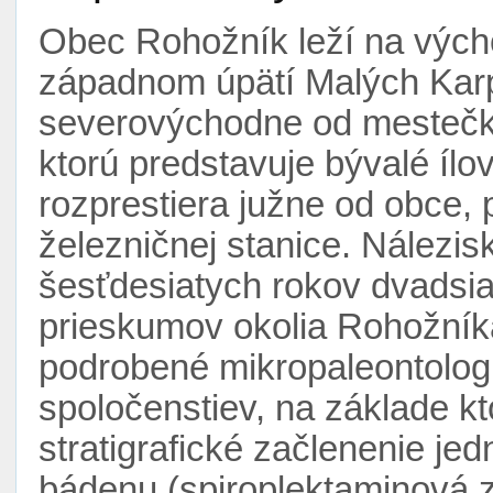
Obec Rohožník leží na vých
západnom úpätí Malých Karp
severovýchodne od mestečka
ktorú predstavuje bývalé ílov
rozprestiera južne od obce,
železničnej stanice. Nálezi
šesťdesiatych rokov dvadsia
prieskumov okolia Rohožníka.
podrobené mikropaleontolog
spoločenstiev, na základe kt
stratigrafické začlenenie je
bádenu (spiroplektaminová 