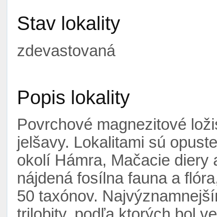
Stav lokality
zdevastovaná
Popis lokality
Povrchové magnezitové loži
jelšavy. Lokalitami sú opus
okolí Hámra, Mačacie diery a
nájdená fosílna fauna a flór
50 taxónov. Najvýznamnejším
trilobity, podľa ktorých bol 