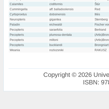
Calamites
cistiformis
Štúr
Cummingella
aff. balladoolensis
Red
Cyrtoproetus
dobsinensis
Illés
Neuropteris
gigantea
Sternberg
Paladin
eichwaldi
Fischer vo
Pecopteris
saraefolia
Bertrand
Pecopteris
plumosa-dentata
(Artis)Bron
Pecopteris
miltoni
(Artis)Bron
Pecopteris
bucklandi
Brongniart
Weania
rozlozsniki
RAKUSZ
Copyright © 2026 Unive
ISBN: 97