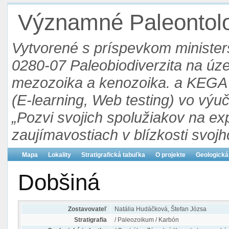
Významné Paleontolog
Vytvorené s príspevkom ministers
0280-07 Paleobiodiverzita na ú
mezozoika a kenozoika. a KEGA 3
(E-learning, Web testing) vo výu
„Pozvi svojich spolužiakov na ex
zaujímavostiach v blízkosti svojh
Mapa
Lokality
Stratigrafická tabuľka
O projekte
Geologická
Dobšiná
Zostavovateľ
Natália Hudáčková, Štefan Józsa
Stratigrafia
/ Paleozoikum / Karbón