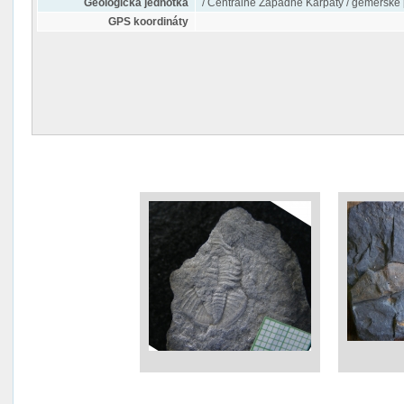
Geologická jednotka
/ Centrálne Západné Karpaty / gemersk
GPS koordináty