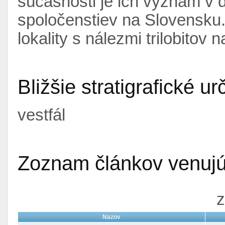
súčasnosti je ich význam v d
spoločenstiev na Slovensku
lokality s nálezmi trilobitov
Bližšie stratigrafické ur
vestfál
Zoznam článkov venujúc
z
Nazov