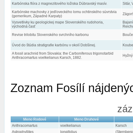
Karbónska flóra z magnezitového ložiska Dúbravský masív.
Sitár, 
Karbónske machovky z jedľoveckého lomu ochtinského súvrstvia
Zágorš
(gemerikum, Západné Karpaty)
Vysvetlivky ku geologickej mape Slovenského rudohoria,
Bajaník
východná časť
Reichw
Revise trilobitu Slovenského svrchního karbonu
Bouček,
Úvod do štúdia stratigrafie karbónu v okolí Dobšinej.
Koubek
A fossil arachnid from Slovakia: the Carboniferous trigonotarbid
Hyžný,
Anthracomartus voelkelianus Karsch, 1882.
Zoznam Fosílí nájdenýc
záz
Meno Rodové
Meno Druhové
Anthracomartus
voelkelianus
Karsch
Astrophyllites
longifolius
(Sternberg