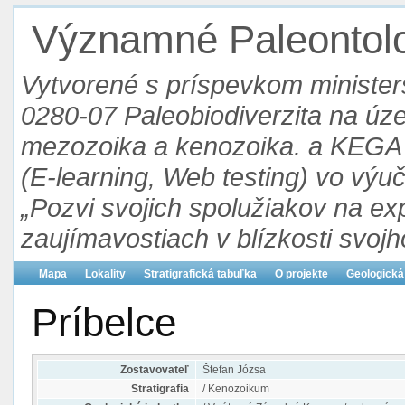
Významné Paleontolog
Vytvorené s príspevkom ministers
0280-07 Paleobiodiverzita na ú
mezozoika a kenozoika. a KEGA 3
(E-learning, Web testing) vo výu
„Pozvi svojich spolužiakov na ex
zaujímavostiach v blízkosti svojh
Mapa
Lokality
Stratigrafická tabuľka
O projekte
Geologická
Príbelce
Zostavovateľ
Štefan Józsa
Stratigrafia
/ Kenozoikum