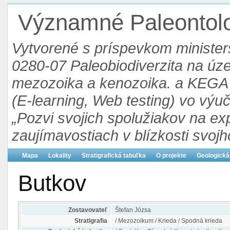
Významné Paleontolog
Vytvorené s príspevkom ministers
0280-07 Paleobiodiverzita na ú
mezozoika a kenozoika. a KEGA 3
(E-learning, Web testing) vo výu
„Pozvi svojich spolužiakov na ex
zaujímavostiach v blízkosti svojh
Mapa
Lokality
Stratigrafická tabuľka
O projekte
Geologická
Butkov
Zostavovateľ
Štefan Józsa
Stratigrafia
/ Mezozoikum / Krieda / Spodná krieda