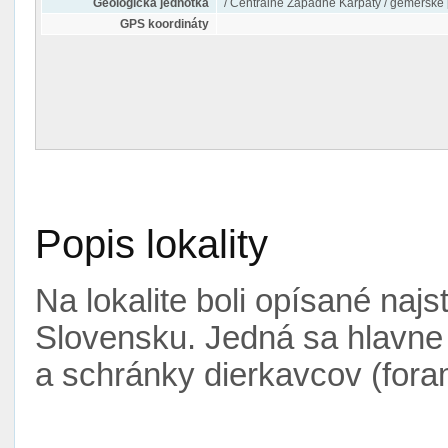
Geologická jednotka
/ Centrálne Západné Karpaty / gemersk
GPS koordináty
Popis lokality
Na lokalite boli opísané najs
Slovensku. Jedná sa hlavne 
a schránky dierkavcov (foram