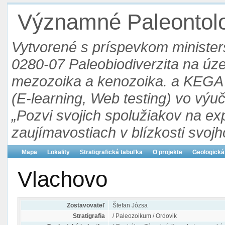
Významné Paleontolog
Vytvorené s príspevkom ministers
0280-07 Paleobiodiverzita na ú
mezozoika a kenozoika. a KEGA 3
(E-learning, Web testing) vo výu
„Pozvi svojich spolužiakov na ex
zaujímavostiach v blízkosti svojh
Mapa
Lokality
Stratigrafická tabuľka
O projekte
Geologická
Vlachovo
Zostavovateľ
Štefan Józsa
Stratigrafia
/ Paleozoikum / Ordovik