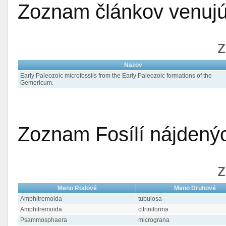
Zoznam článkov venujúc
z
Nazov
Early Paleozoic microfossils from the Early Paleozoic formations of the
Gemericum.
Zoznam Fosílí nájdenýc
z
Meno Rodové
Meno Druhové
Amphitremoida
tubulosa
Amphitremoida
citriniforma
Psammosphaera
micrograna