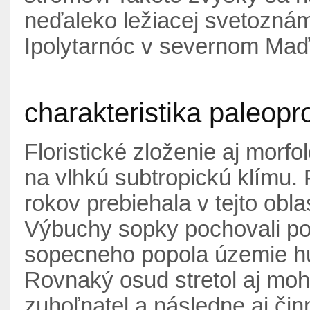
neďaleko ležiacej svetoznáme
Ipolytarnóc v severnom Maď
charakteristika paleopr
Floristické zloženie aj morf
na vlhkú subtropickú klímu. 
rokov prebiehala v tejto obla
Výbuchy sopky pochovali po
sopecneho popola územie hu
Rovnaký osud stretol aj mo
zuhoľnatel a následne aj či