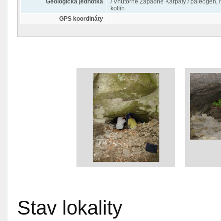
Geologická jednotka
/ Vnútorné Západné Karpaty / paleogén, 
kotlín
GPS koordináty
Stav lokality