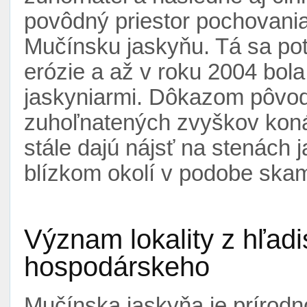
povôdný priestor pochovania
Mučínsku jaskyňu. Tá sa po
erózie a až v roku 2004 bol
jaskyniarmi. Dôkazom pôvod
zuhoľnatených zvyškov koná
stále dajú nájsť na stenách 
blízkom okolí v podobe skame
Význam lokality z hľad
hospodárskeho
Mučínska jaskyňa je prírodn