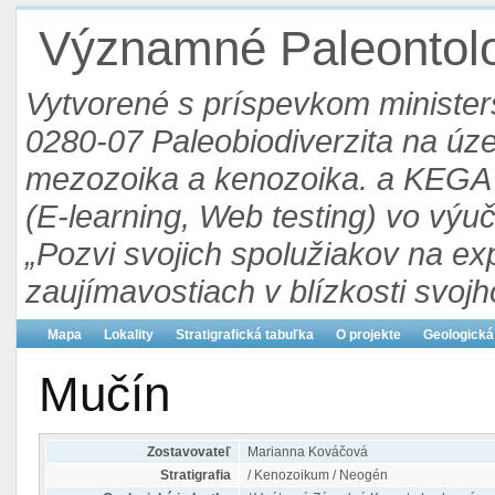
Významné Paleontolog
Vytvorené s príspevkom ministers
0280-07 Paleobiodiverzita na ú
mezozoika a kenozoika. a KEGA 3
(E-learning, Web testing) vo výu
„Pozvi svojich spolužiakov na ex
zaujímavostiach v blízkosti svojh
Mapa
Lokality
Stratigrafická tabuľka
O projekte
Geologická
Mučín
Zostavovateľ
Marianna Kováčová
Stratigrafia
/ Kenozoikum / Neogén