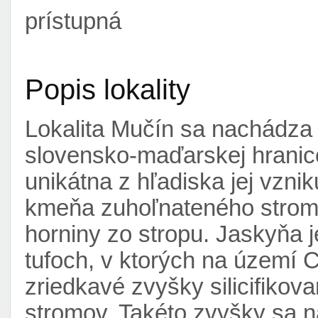
prístupná
Popis lokality
Lokalita Mučín sa nachádza
slovensko-maďarskej hranic
unikátna z hľadiska jej vzni
kmeňa zuhoľnateného stro
horniny zo stropu. Jaskyňa 
tufoch, v ktorých na území C
zriedkavé zvyšky silicifiko
stromov. Takéto zvyšky sa n