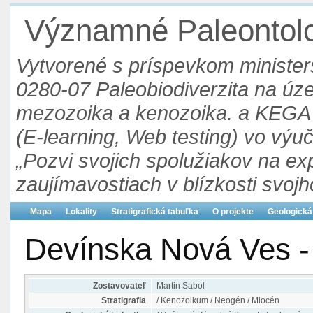
Významné Paleontolog
Vytvorené s príspevkom ministers
0280-07 Paleobiodiverzita na ú
mezozoika a kenozoika. a KEGA 3
(E-learning, Web testing) vo výu
„Pozvi svojich spolužiakov na ex
zaujímavostiach v blízkosti svojh
Mapa
Lokality
Stratigrafická tabuľka
O projekte
Geologická
Devínska Nová Ves -
Zostavovateľ
Martin Sabol
Stratigrafia
/ Kenozoikum / Neogén / Miocén