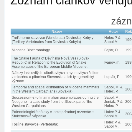
Zoznam článkov venujúc
zázn
Nazov
Autor
Rok
Treťohorné stavovce (Vertebrata) Devínskej Kobyly
Holec P. &
199
(Tertiary Vertebrates from Devínska Kobyla).
Sabol M.
Miocene Biochronology.
Fejfar, O.
199
The Snake Fauna of Děvínska Nová Ves (Slovak
Republic) in Relation to the Evolution of Snake
Ivanov, m.
199
Assemblages of the European Middle Miocene.
Nálezy lasicovitých, cibetkovitých a hyenovitých šeliem
z miocénu a pliocénu Slovenska a ich fylogenetický
Lupták, P.
199
význam
Temporal and spatial distribution of Miocene mammals
Sabol, M. &
200
in the Western Carpathians (Slovakia).
Holec, P.
Succession(-s) of mammalian assemblages during the
Sabol, M.,
Neogene - a case study from the Slovak part of the
Joniak, P. &
200
Western Carpathians.
Holec, P.
Paleontologické nálezy v lome prírodnej rezervácie
Holec P. &
200
Štokeravská vápenka.
Sabol M.
Holec P. &
Fosílne stavovce (Vertebrata).
200
Sabol M.