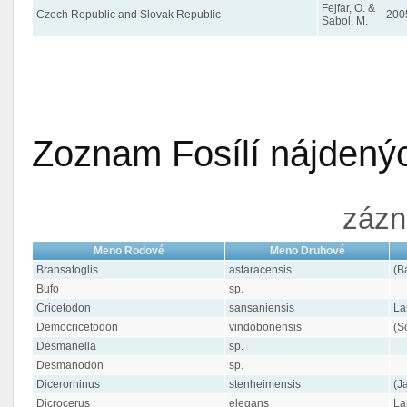
Fejfar, O. &
Czech Republic and Slovak Republic
200
Sabol, M.
Zoznam Fosílí nájdenýc
zázn
Meno Rodové
Meno Druhové
Bransatoglis
astaracensis
(B
Bufo
sp.
Cricetodon
sansaniensis
La
Democricetodon
vindobonensis
(S
Desmanella
sp.
Desmanodon
sp.
Dicerorhinus
stenheimensis
(J
Dicrocerus
elegans
La