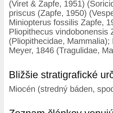
(Viret & Zapfe, 1951) (Soric
priscus (Zapfe, 1950) (Vespe
Miniopterus fossilis Zapfe, 
Pliopithecus vindobonensis 
(Pliopithecidae, Mammalia);
Meyer, 1846 (Tragulidae, M
Bližšie stratigrafické ur
Miocén (stredný báden, spo