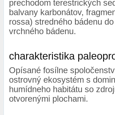
prechodom terestrických se
balvany karbonátov, fragment
rossa) stredného bádenu do
vrchného bádenu.
charakteristika paleopr
Opísané fosílne spoločenst
ostrovný ekosystém s domin
humídneho habitátu so zdroj
otvorenými plochami.