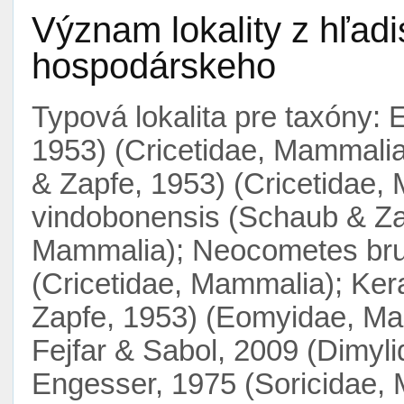
Význam lokality z hľad
hospodárskeho
Typová lokalita pre taxóny: 
1953) (Cricetidae, Mammalia
& Zapfe, 1953) (Cricetidae
vindobonensis (Schaub & Zap
Mammalia); Neocometes bru
(Cricetidae, Mammalia); Ke
Zapfe, 1953) (Eomyidae, Mam
Fejfar & Sabol, 2009 (Dimyl
Engesser, 1975 (Soricidae, 