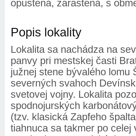
opustená, zarastená, s ob
Popis lokality
Lokalita sa nachádza na se
panvy pri mestskej časti Bra
južnej stene bývalého lomu
severných svahoch Devínske
svetovej vojny. Lokalita poz
spodnojurských karbonátový
(tzv. klasická Zapfeho špalta
tiahnuca sa takmer po celej