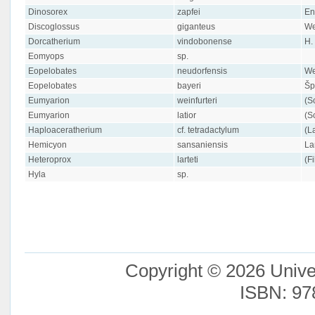
Dinosorex
zapfei
En
Discoglossus
giganteus
We
Dorcatherium
vindobonense
H.
Eomyops
sp.
Eopelobates
neudorfensis
We
Eopelobates
bayeri
Šp
Eumyarion
weinfurteri
(S
Eumyarion
latior
(S
Haploaceratherium
cf. tetradactylum
(L
Hemicyon
sansaniensis
La
Heteroprox
larteti
(F
Hyla
sp.
Copyright © 2026 Unive
ISBN: 97