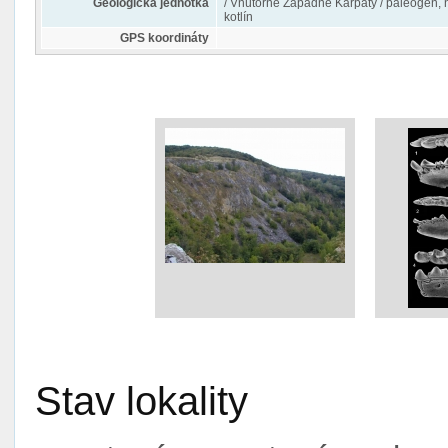
Geologická jednotka
/ Vnútorné Západné Karpaty / paleogén, 
kotlín
GPS koordináty
Stav lokality