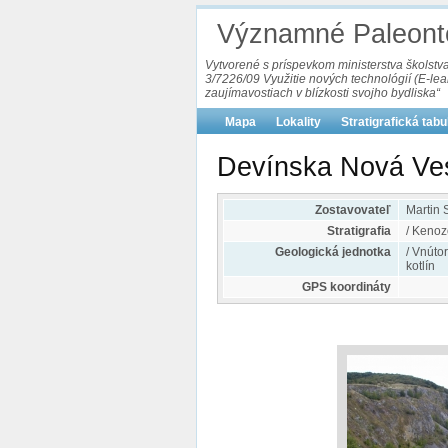
Významné Paleonto
Vytvorené s príspevkom ministerstva školst
3/7226/09 Využitie nových technológií (E-le
zaujímavostiach v blízkosti svojho bydliska“
Mapa
Lokality
Stratigrafická tab
Devínska Nová Ves
Zostavovateľ
Martin 
Stratigrafia
/ Kenoz
Geologická jednotka
/ Vnúto
kotlín
GPS koordináty