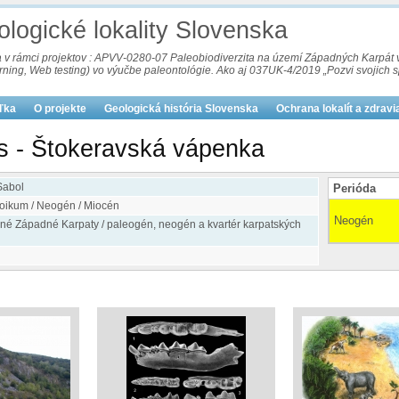
logické lokality Slovenska
va v rámci projektov : APVV-0280-07 Paleobiodiverzita na území Západných Karpá
arning, Web testing) vo výučbe paleontológie. Ako aj 037UK-4/2019 „Pozvi svojich
uľka
O projekte
Geologická história Slovenska
Ochrana lokalít a zdravi
 - Štokeravská vápenka
Sabol
Perióda
oikum / Neogén / Miocén
Neogén
rné Západné Karpaty / paleogén, neogén a kvartér karpatských