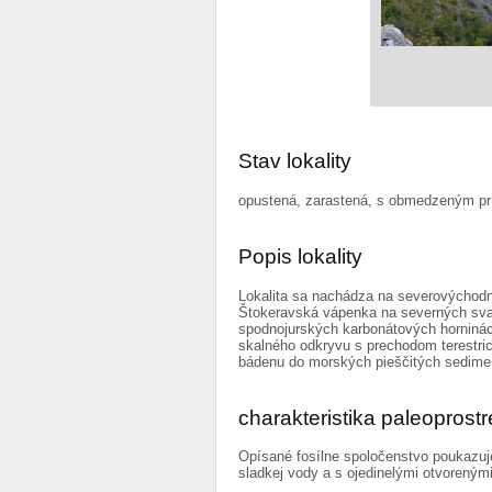
Stav lokality
opustená, zarastená, s obmedzeným p
Popis lokality
Lokalita sa nachádza na severovýchodno
Štokeravská vápenka na severných svah
spodnojurských karbonátových horninách.
skalného odkryvu s prechodom terestric
bádenu do morských pieščitých sedime
charakteristika paleoprostr
Opísané fosílne spoločenstvo poukazuj
sladkej vody a s ojedinelými otvoreným