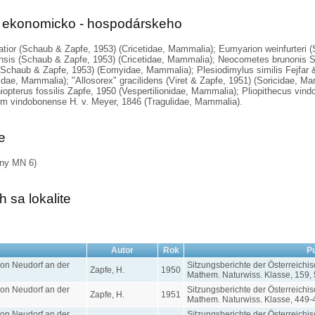
ka ekonomicko - hospodárskeho
atior (Schaub & Zapfe, 1953) (Cricetidae, Mammalia); Eumyarion weinfurteri (
is (Schaub & Zapfe, 1953) (Cricetidae, Mammalia); Neocometes brunonis Sc
chaub & Zapfe, 1953) (Eomyidae, Mammalia); Plesiodimylus similis Fejfar 
dae, Mammalia); "Allosorex" gracilidens (Viret & Zapfe, 1951) (Soricidae, Ma
iopterus fossilis Zapfe, 1950 (Vespertilionidae, Mammalia); Pliopithecus vin
um vindobonense H. v. Meyer, 1846 (Tragulidae, Mammalia).
ie
óny MN 6)
 sa lokalite
Autor
Rok
Pu
on Neudorf an der
Sitzungsberichte der Österreich
Zapfe, H.
1950
Mathem. Naturwiss. Klasse, 159, 
on Neudorf an der
Sitzungsberichte der Österreich
Zapfe, H.
1951
Mathem. Naturwiss. Klasse, 449-
on Neudorf an der
Sitzungsberichte der Österreich