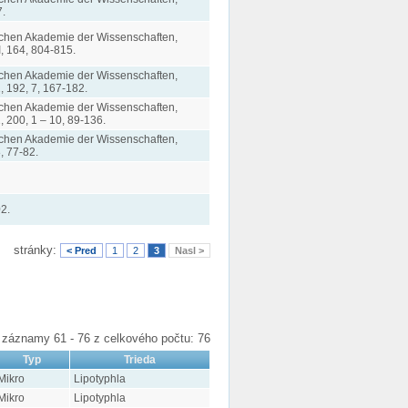
.
ischen Akademie der Wissenschaften,
, 164, 804-815.
ischen Akademie der Wissenschaften,
, 192, 7, 167-182.
ischen Akademie der Wissenschaften,
, 200, 1 – 10, 89-136.
ischen Akademie der Wissenschaften,
, 77-82.
2.
stránky:
< Pred
1
2
3
Nasl >
záznamy 61 - 76 z celkového počtu: 76
Typ
Trieda
Mikro
Lipotyphla
Mikro
Lipotyphla