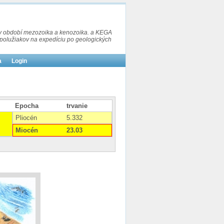
t v období mezozoika a kenozoika. a KEGA
 spolužiakov na expedíciu po geologických
a
Login
Epocha
trvanie
Pliocén
5.332
Miocén
23.03