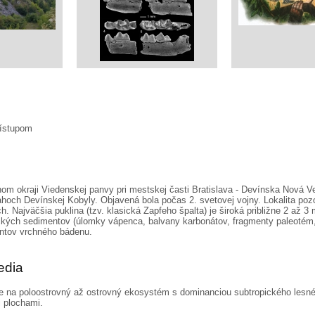
rístupom
m okraji Viedenskej panvy pri mestskej časti Bratislava - Devínska Nová Ve
och Devínskej Kobyly. Objavená bola počas 2. svetovej vojny. Lokalita pozo
 Najväčšia puklina (tzv. klasická Zapfeho špalta) je široká približne 2 až 3
kých sedimentov (úlomky vápenca, balvany karbonátov, fragmenty paleotém, t
ntov vrchného bádenu.
edia
e na poloostrovný až ostrovný ekosystém s dominanciou subtropického lesné
i plochami.