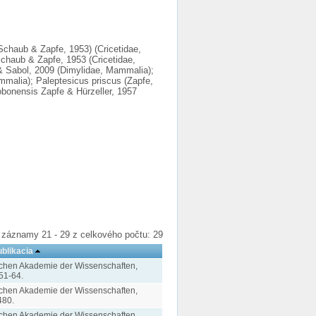
Schaub & Zapfe, 1953) (Cricetidae,
haub & Zapfe, 1953 (Cricetidae,
& Sabol, 2009 (Dimylidae, Mammalia);
mmalia); Paleptesicus priscus (Zapfe,
dobonensis Zapfe & Hürzeller, 1957
záznamy 21 - 29 z celkového počtu: 29
blikacia
ischen Akademie der Wissenschaften,
51-64.
ischen Akademie der Wissenschaften,
480.
ischen Akademie der Wissenschaften,