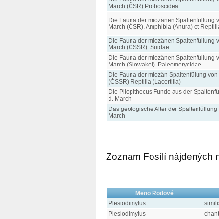
March (ČSR) Proboscidea
Die Fauna der miozänen Spaltenfüllung v
March (ČSR). Amphibia (Anura) et Reptili
Die Fauna der miozänen Spaltenfüllung v
March (ČSSR). Suidae.
Die Fauna der miozänen Spaltenfüllung v
March (Slowakei). Paleomerycidae.
Die Fauna der miozän Spaltenfülung von
(ČSSR) Reptilia (Lacertilia)
Die Pliopithecus Funde aus der Spaltenfü
d. March
Das geologische Alter der Spaltenfüllung
March
Zoznam Fosílí nájdených na
Meno Rodové
Plesiodimylus
simili
Plesiodimylus
chant