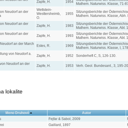
Zapfe, H.
1954
Mathem. Naturwiss. Klasse, 71-87
Wettstein-
on Neudorf an der
Sitzungsberichte der Österreich
Westtersheimb,
1955
a
Mathem. Naturwiss. Klasse, Abh. I
O.
on Neudorf an der
Sitzungsberichte der Österreich
Zapfe, H.
1983
Mathem. Naturwiss. Klasse, Abt. 1
on Neudorf an der
Sitzungsberichte der Österreich
Zapfe, H.
1993
Mathem. Naturwiss. Klasse, Abt. 1
 Neudorf an der March
Sitzungsberichte der Österreich
Estes, R.
1969
Mathem. Naturwiss. Klasse, I, 178
llung von Neudorf a.
Zapfe, H.
1952
Sonderheft C, S, 126-130.
 von Neudorf an der
Zapfe, H.
1953
Verh. Geol. Bundesant., 3, 195-20
 lokalite
Meno Druhové
Autor
s
Fejfar & Sabol, 2009
rei
Gaillard, 1897