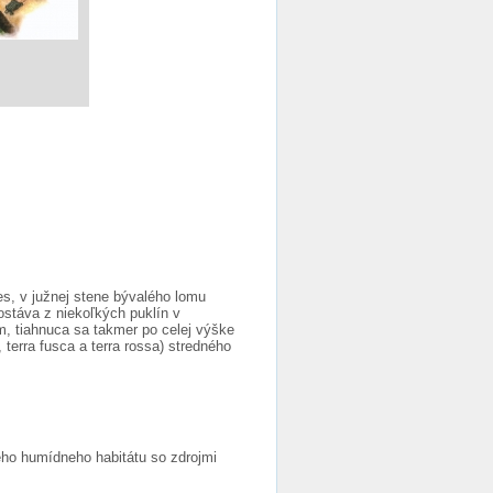
s, v južnej stene bývalého lomu
stáva z niekoľkých puklín v
 m, tiahnuca sa takmer po celej výške
erra fusca a terra rossa) stredného
ho humídneho habitátu so zdrojmi