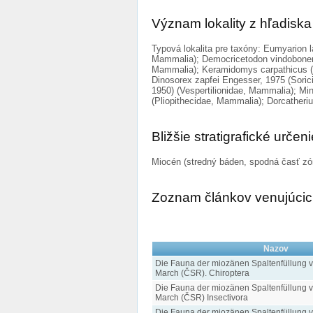
Význam lokality z hľadis
Typová lokalita pre taxóny: Eumyarion l
Mammalia); Democricetodon vindobonens
Mammalia); Keramidomys carpathicus (S
Dinosorex zapfei Engesser, 1975 (Sorici
1950) (Vespertilionidae, Mammalia); Min
(Pliopithecidae, Mammalia); Dorcatheri
Bližšie stratigrafické určen
Miocén (stredný báden, spodná časť z
Zoznam článkov venujúcich
Nazov
Die Fauna der miozänen Spaltenfüllung v
March (ČSR). Chiroptera
Die Fauna der miozänen Spaltenfüllung v
March (ČSR) Insectivora
Die Fauna der miozänen Spaltenfüllung v