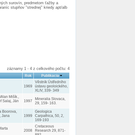
dných surovín, predmetom ťažby a
aníc stupňov "strednej" kriedy apt/alb
záznamy 1 - 4 z celkového počtu: 4
Rok
Publikacia
Věstník Ústředního
1969
ústavu geoloického,
XLIV, 339- 349
ilan Mišík.,
Mineralia Slovaca,
 Salaj, Ján
1997
29, 159- 163.
la Boorova,
Geologica
, Jana
1999
Carpathica, 50, 2,
169-193
Cretaceous
Marta
2008
Research 29, 871-
892