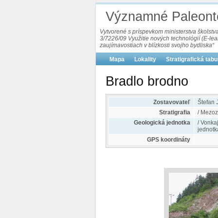
Významné Paleonto
Vytvorené s príspevkom ministerstva školst
3/7226/09 Využitie nových technológií (E-le
zaujímavostiach v blízkosti svojho bydliska“
Mapa
Lokality
Stratigrafická tab
Bradlo brodno
Zostavovateľ
Štefan 
Stratigrafia
/ Mezoz
Geologická jednotka
/ Vonka
jednotk
GPS koordináty