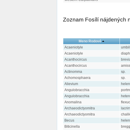
Zoznam Fosílí nájdených na
Meno Rodové
Acaeniotyle
umbil
Acaeniotyle
diap
Acanthocircus
brevi
Acanthocircus
amis
Actinomma
sp.
Achomosphaera
sp.
Alievium
hele
Angulobracchia
portm
Angulobracchia
heter
Anomalina
flexu
Archaeodictyomitra
lacri
Archaeodictyomitra
chalil
Becus
hele
Biticinella
bregg