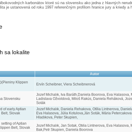
d hlbokovodných karbonátov ktoré sú na slovensku ako jedna z hlavných neru
a je ustanovená od roku 1997 referenčným profilom hranice jury a kriedy a hr
ie
 sa lokalite
Autor
t)(Pieniny Klippen
Ervín Scheibner, Viera Scheibnerová
Jozef Michalık, Iva Baráth,Daniela Boorova, Eva Halasova, M
 na Slovensku
Ladislava Ožvoldová, Miloš Rakús, Daniela Reháková, Jozef
Soták
d of early Aptian
Jozef Michalık, Daniela Rehakova, Otília Lintnerova, Danie
 Belt, Slovak
Eva Halasova, Júlia Kotulova,Ján Soták, Mária Petercakova
Hladıkova, Peter Skupien,
setting of Aptian
Jozef Michalık, Jan Sotak, Otılia Lintnerova, Eva Halasova, 
lippen Belt, Slovak
Bak,Petr Skupien, Daniela Boorova