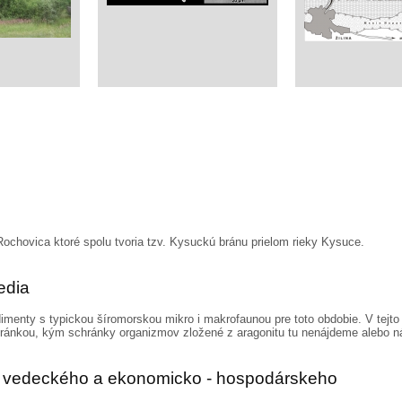
Rochovica ktoré spolu tvoria tzv. Kysuckú bránu prielom rieky Kysuce.
edia
menty s typickou šíromorskou mikro i makrofaunou pre toto obdobie. V tejto 
schránkou, kým schránky organizmov zložené z aragonitu tu nenájdeme alebo ná
ka vedeckého a ekonomicko - hospodárskeho