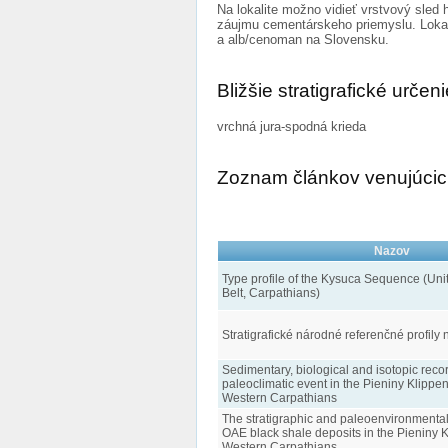
Na lokalite možno vidieť vrstvový sle
záujmu cementárskeho priemyslu. Lokalit
a alb/cenoman na Slovensku.
Bližšie stratigrafické určen
vrchná jura-spodná krieda
Zoznam článkov venujúcich
Nazov
Type profile of the Kysuca Sequence (Uni
Belt, Carpathians)
Stratigrafické národné referenčné profily
Sedimentary, biological and isotopic recor
paleoclimatic event in the Pieniny Klippen
Western Carpathians
The stratigraphic and paleoenvironmental 
OAE black shale deposits in the Pieniny K
Western Carpathians