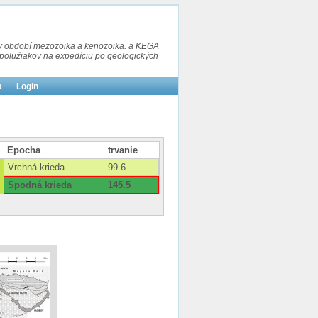
t v období mezozoika a kenozoika. a KEGA
 spolužiakov na expedíciu po geologických
a
Login
Epocha
trvanie
Vrchná krieda
99.6
Spodná krieda
145.5