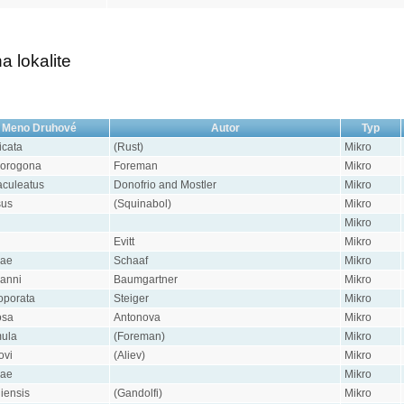
 lokalite
Meno Druhové
Autor
Typ
icata
(Rust)
Mikro
horogona
Foreman
Mikro
aculeatus
Donofrio and Mostler
Mikro
sus
(Squinabol)
Mikro
Mikro
Evitt
Mikro
nae
Schaaf
Mikro
anni
Baumgartner
Mikro
oporata
Steiger
Mikro
osa
Antonova
Mikro
mula
(Foreman)
Mikro
ovi
(Aliev)
Mikro
nae
Mikro
iensis
(Gandolfi)
Mikro