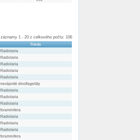
záznamy 1 - 20 z celkového počtu: 106
Trieda
Radiolaria
Radiolaria
Radiolaria
Radiolaria
Radiolaria
nevápnité dinoflageláty
Radiolaria
Radiolaria
Radiolaria
foraminifera
Radiolaria
Radiolaria
Radiolaria
foraminifera