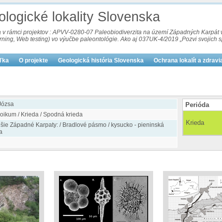
logické lokality Slovenska
va v rámci projektov : APVV-0280-07 Paleobiodiverzita na území Západných Karpá
arning, Web testing) vo výučbe paleontológie. Ako aj 037UK-4/2019 „Pozvi svojich
uľka
O projekte
Geologická história Slovenska
Ochrana lokalít a zdravi
Józsa
Perióda
oikum / Krieda / Spodná krieda
Krieda
jšie Západné Karpaty: / Bradlové pásmo / kysucko - pieninská
a