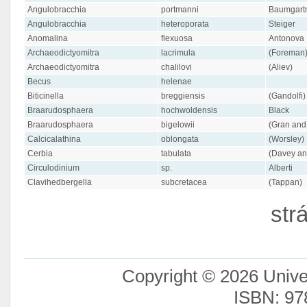
Angulobracchia
portmanni
Baumgart
Angulobracchia
heteroporata
Steiger
Anomalina
flexuosa
Antonova
Archaeodictyomitra
lacrimula
(Foreman
Archaeodictyomitra
chalilovi
(Aliev)
Becus
helenae
Biticinella
breggiensis
(Gandolfi)
Braarudosphaera
hochwoldensis
Black
Braarudosphaera
bigelowii
(Gran and
Calcicalathina
oblongata
(Worsley)
Cerbia
tabulata
(Davey an
Circulodinium
sp.
Alberti
Clavihedbergella
subcretacea
(Tappan)
str
Copyright © 2026 Unive
ISBN: 97