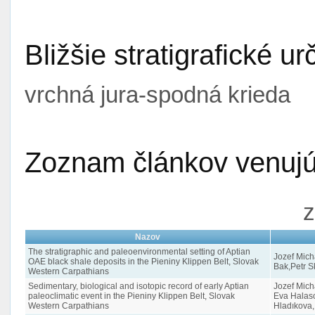
Bližšie stratigrafické ur
vrchná jura-spodná krieda
Zoznam článkov venujúc
z
Nazov
The stratigraphic and paleoenvironmental setting of Aptian
Jozef Micha
OAE black shale deposits in the Pieniny Klippen Belt, Slovak
Bak,Petr S
Western Carpathians
Sedimentary, biological and isotopic record of early Aptian
Jozef Mich
paleoclimatic event in the Pieniny Klippen Belt, Slovak
Eva Halaso
Western Carpathians
Hladıkova,