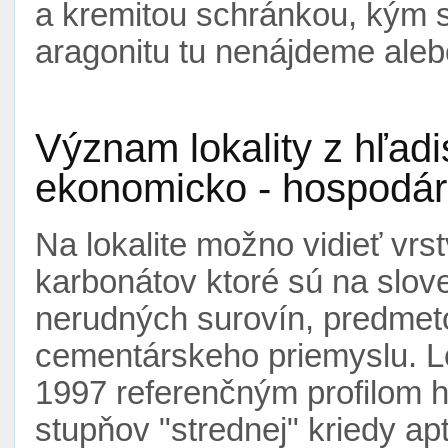
a kremitou schránkou, kým 
aragonitu tu nenájdeme aleb
Význam lokality z hľad
ekonomicko - hospodá
Na lokalite možno vidieť vr
karbonátov ktoré sú na slov
nerudných surovín, predme
cementárskeho priemyslu. Lo
1997 referenčným profilom hr
stupňov "strednej" kriedy a