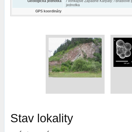
Geologická jednotka
/ Vonkajšie Západné Karpaty: / Bradlové 
jednotka
GPS koordináty
Stav lokality