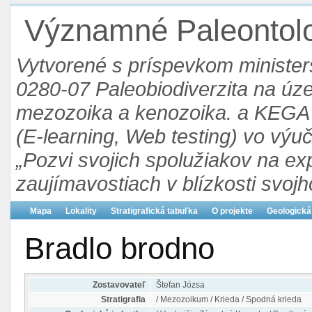
Významné Paleontolog
Vytvorené s príspevkom ministers
0280-07 Paleobiodiverzita na ú
mezozoika a kenozoika. a KEGA 3
(E-learning, Web testing) vo výu
„Pozvi svojich spolužiakov na ex
zaujímavostiach v blízkosti svojh
Mapa
Lokality
Stratigrafická tabuľka
O projekte
Geologická
Bradlo brodno
Zostavovateľ
Štefan Józsa
Stratigrafia
/ Mezozoikum / Krieda / Spodná krieda