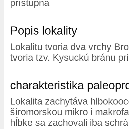
prístupná
Popis lokality
Lokalitu tvoria dva vrchy Br
tvoria tzv. Kysuckú bránu pr
charakteristika paleopr
Lokalita zachytáva hlbokoo
šíromorskou mikro i makrofau
hĺbke sa zachovali iba schrán