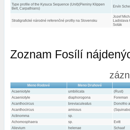
Type profile of the Kysuca Sequence (Unit)(Pieniny Klippen
Ervín Sche
Belt, Carpathians)
Jozef Mich
Stratigrafické národné referenčné profily na Slovensku
Ladislava 
Soták
Zoznam Fosílí nájdenýc
zázn
Meno Rodové
Meno Druhové
Acaeniotyle
umbilicata
(Rust)
Acaeniotyle
diaphorogona
Foreman
Acanthocircus
breviaculeatus
Donofrio 
Acanthocircus
amissus
(Squinabo
Actinomma
sp.
Achomosphaera
sp.
Evitt
Alievium
helenae
Schaaf