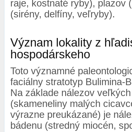
raje, kostnaté ryby), plazov 
(sirény, delfíny, veľryby).
Význam lokality z hľad
hospodárskeho
Toto významné paleontologi
faciálny stratotyp Bulimina-
Na základe nálezov veľkýc
(skameneliny malých cicavcov
výrazne preukázané) je nál
bádenu (stredný miocén, sp