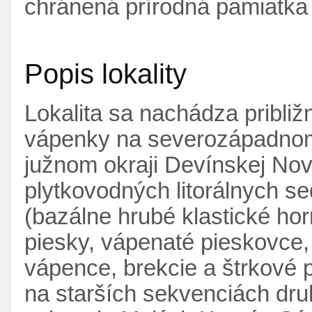
chránená prírodná pamiatka
Popis lokality
Lokalita sa nachádza pribli
vápenky na severozápadnom
južnom okraji Devínskej Nove
plytkovodných litorálnych s
(bazálne hrubé klastické horn
piesky, vápenaté pieskovce,
vápence, brekcie a štrkové 
na starších sekvenciách dr