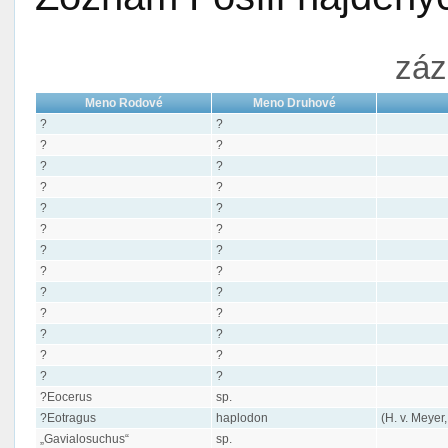
záz
Meno Rodové
Meno Druhové
?
?
?
?
?
?
?
?
?
?
?
?
?
?
?
?
?
?
?
?
?
?
?
?
?
?
?Eocerus
sp.
?Eotragus
haplodon
(H. v. Meyer
„Gavialosuchus“
sp.