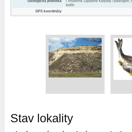
Geologická jednotka
/ Vnútorné Západné Karpaty / paleogén, 
kotlín
GPS koordináty
Stav lokality