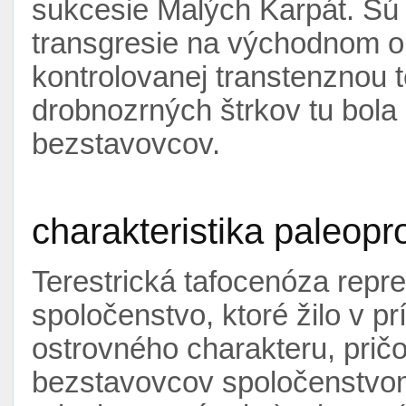
sukcesie Malých Karpát. Sú
transgresie na východnom ok
kontrolovanej transtenznou 
drobnozrných štrkov tu bola
bezstavovcov.
charakteristika paleopr
Terestrická tafocenóza repr
spoločenstvo, ktoré žilo v pr
ostrovného charakteru, prič
bezstavovcov spoločenstvom