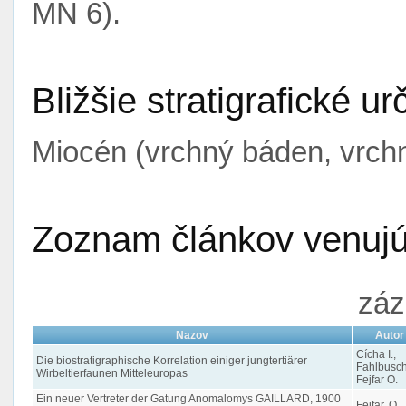
MN 6).
Bližšie stratigrafické ur
Miocén (vrchný báden, vrch
Zoznam článkov venujúc
záz
Nazov
Autor
Cícha I.,
Die biostratigraphische Korrelation einiger jungtertiärer
Fahlbusch
Wirbeltierfaunen Mitteleuropas
Fejfar O.
Ein neuer Vertreter der Gatung Anomalomys GAILLARD, 1900
Fejfar, O.