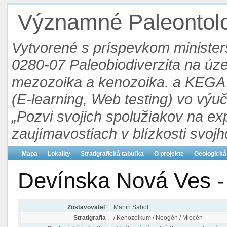
Významné Paleontolog
Vytvorené s príspevkom ministers
0280-07 Paleobiodiverzita na ú
mezozoika a kenozoika. a KEGA 3
(E-learning, Web testing) vo výu
„Pozvi svojich spolužiakov na ex
zaujímavostiach v blízkosti svojh
Mapa
Lokality
Stratigrafická tabuľka
O projekte
Geologická
Devínska Nová Ves -
Zostavovateľ
Martin Sabol
Stratigrafia
/ Kenozoikum / Neogén / Miocén