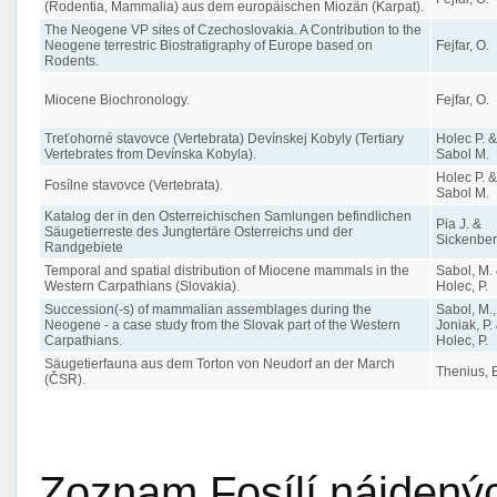
(Rodentia, Mammalia) aus dem europäischen Miozän (Karpat).
The Neogene VP sites of Czechoslovakia. A Contribution to the
Neogene terrestric Biostratigraphy of Europe based on
Fejfar, O.
Rodents.
Miocene Biochronology.
Fejfar, O.
Treťohorné stavovce (Vertebrata) Devínskej Kobyly (Tertiary
Holec P. &
Vertebrates from Devínska Kobyla).
Sabol M.
Holec P. &
Fosílne stavovce (Vertebrata).
Sabol M.
Katalog der in den Osterreichischen Samlungen befindlichen
Pia J. &
Säugetierreste des Jungtertäre Osterreichs und der
Sickenber
Randgebiete
Temporal and spatial distribution of Miocene mammals in the
Sabol, M.
Western Carpathians (Slovakia).
Holec, P.
Succession(-s) of mammalian assemblages during the
Sabol, M.,
Neogene - a case study from the Slovak part of the Western
Joniak, P.
Carpathians.
Holec, P.
Säugetierfauna aus dem Torton von Neudorf an der March
Thenius, 
(ČSR).
Zoznam Fosílí nájdenýc