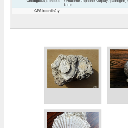
Geologická jednotka
/ Vnútorné Západné Karpaty / paleogén, 
kotlín
GPS koordináty