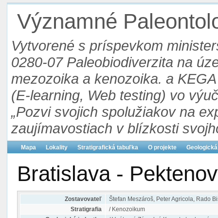
Významné Paleontolog
Vytvorené s príspevkom ministers
0280-07 Paleobiodiverzita na ú
mezozoika a kenozoika. a KEGA 3
(E-learning, Web testing) vo výu
„Pozvi svojich spolužiakov na ex
zaujímavostiach v blízkosti svojh
Mapa
Lokality
Stratigrafická tabuľka
O projekte
Geologická
Bratislava - Pektenov
Zostavovateľ
Štefan Meszároš, Peter Agricola, Rado B
Stratigrafia
/ Kenozoikum