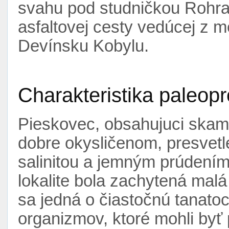
svahu pod studničkou Rohrau
asfaltovej cesty vedúcej z 
Devínsku Kobylu.
Charakteristika paleopr
Pieskovec, obsahujuci skame
dobre okysličenom, presvet
salinitou a jemným prúdení
lokalite bola zachytená malá
sa jedná o čiastočnú tanat
organizmov, ktoré mohli byť