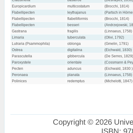
Clausinella
basteroti
(Deshayes, 1850
Europicardium
multicostatum
(Brocchi, 1814)
Flabellipecten
leythajanus
(Partsch in Hörne
Flabellipecten
flabelliformis
(Brocchi, 1814)
Flabellipecten
besseri
(Andrzejowski, 1
Gastrana
fragilis
(Linnaeus, 1758)
Limaria
tuberculata
(Olivi, 1792)
Lutraria (Psammophila)
oblonga
(Gmelin, 1791)
Ostrea
digitalina
(Eichwald, 1830)
Parascutella
gibbercula
(De Serres, 1829
Paroxystele
orientale
(Cossmann & Peyr
Pecten
aduncus
(Eichwald, 1830 )
Peronaea
planata
(Linnaeus, 1758)
Polinices
redemptus
(Michelotti, 1847)
Copyright © 2026 Unive
ISBN: 97