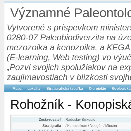
Významné Paleontolog
Vytvorené s príspevkom ministers
0280-07 Paleobiodiverzita na ú
mezozoika a kenozoika. a KEGA 3
(E-learning, Web testing) vo výu
„Pozvi svojich spolužiakov na ex
zaujímavostiach v blízkosti svojh
Mapa
Lokality
Stratigrafická tabuľka
O projekte
Geologická
Rohožník - Konopisk
Zostavovateľ
Radoslav Biskupič
Stratigrafia
/ Kenozoikum / Neogén / Miocén