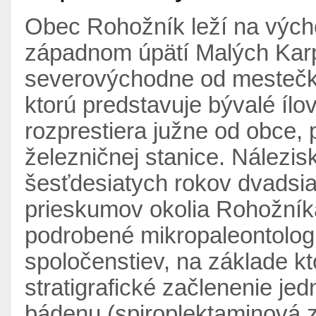
Obec Rohožník leží na vých
západnom úpätí Malých Karp
severovýchodne od mestečka
ktorú predstavuje bývalé ílov
rozprestiera južne od obce,
železničnej stanice. Nálezi
šesťdesiatych rokov dvadsia
prieskumov okolia Rohožníka.
podrobené mikropaleontolog
spoločenstiev, na základe kt
stratigrafické začlenenie je
bádenu (spiroplektaminová 