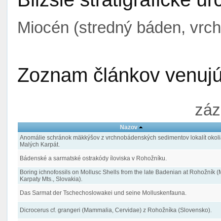
Miocén (stredný báden, vrc
Zoznam článkov venujúc
záz
Nazov
Anomálie schránok mäkkýšov z vrchnobádenských sedimentov lokalít okoli
Malých Karpát.
Bádenské a sarmatské ostrakódy íloviska v Rohožníku.
Boring ichnofossils on Mollusc Shells from the late Badenian at Rohožník (
Karpaty Mts., Slovakia).
Das Sarmat der Tschechoslowakei und seine Molluskenfauna.
Dicrocerus cf. grangeri (Mammalia, Cervidae) z Rohožníka (Slovensko).