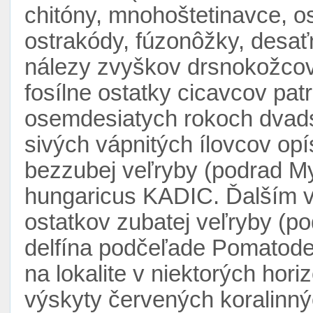
chitóny, mnohoštetinavce, o
ostrakódy, fúzonôžky, desa
nálezy zvyškov drsnokožcov (
fosílne ostatky cicavcov pat
osemdesiatych rokoch dvadsia
sivých vápnitých ílovcov op
bezzubej veľryby (podrad My
hungaricus KADIC. Ďalším 
ostatkov zubatej veľryby (p
delfína podčeľade Pomatode
na lokalite v niektorých hor
výskyty červených koralinnýc