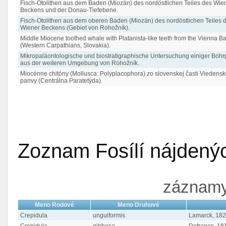
Fisch-Otolithen aus dem Baden (Miozän) des nordöstlichen Teiles des Wie
Beckens und der Donau-Tiefebene.
Fisch-Otolithen aus dem oberen Baden (Miozän) des nordöstlichen Teiles 
Wiener Beckens (Gebiet von Rohožník).
Middle Miocene toothed whale with Platanista-like teeth from the Vienna B
(Western Carpathians, Slovakia).
Mikropaläontologische und biostratigraphische Untersuchung einiger Boh
aus der weiteren Umgebung von Rohožník.
Miocénne chitóny (Mollusca: Polyplacophora) zo slovenskej časti Viedensk
panvy (Centrálna Paratetýda).
Zoznam Fosílí nájdenýc
záznamy 
Meno Rodové
Meno Druhové
Crepidula
unguiformis
Lamarck, 18
Crepidula
gibbosa
Defrance, 18