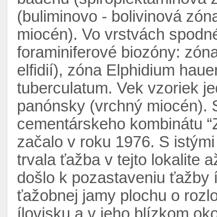
(buliminovo - bolivinová zó
miocén). Vo vrstvách spodnéh
foraminiferové biozóny: zón
elfidií), zóna Elphidium hau
tuberculatum. Vek vzoriek j
panónsky (vrchný miocén). S
cementárskeho kombinátu “Zá
začalo v roku 1976. S istým
trvala ťažba v tejto lokalite
došlo k pozastaveniu ťažby í
ťažobnej jamy plochu o rozl
ílovisku a v jeho blízkom okol