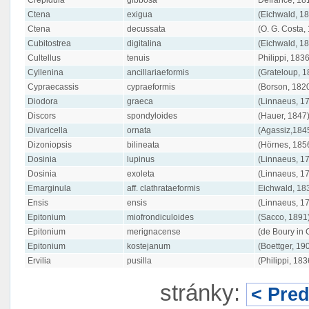
Ctena
exigua
(Eichwald, 1
Ctena
decussata
(O. G. Costa,
Cubitostrea
digitalina
(Eichwald, 1
Cultellus
tenuis
Philippi, 183
Cyllenina
ancillariaeformis
(Grateloup, 1
Cypraecassis
cypraeformis
(Borson, 182
Diodora
graeca
(Linnaeus, 1
Discors
spondyloides
(Hauer, 1847
Divaricella
ornata
(Agassiz,184
Dizoniopsis
bilineata
(Hörnes, 185
Dosinia
lupinus
(Linnaeus, 1
Dosinia
exoleta
(Linnaeus, 1
Emarginula
aff. clathrataeformis
Eichwald, 18
Ensis
ensis
(Linnaeus, 1
Epitonium
miofrondiculoides
(Sacco, 1891
Epitonium
merignacense
(de Boury in
Epitonium
kostejanum
(Boettger, 19
Ervilia
pusilla
(Philippi, 183
stránky:
< Pre