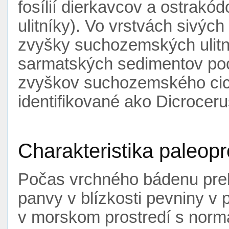
fosílií dierkavcov a ostrakód
ulitníky). Vo vrstvách sivých
zvyšky suchozemských ulitn
sarmatských sedimentov poc
zvyškov suchozemského cic
identifikované ako Dicrocer
Charakteristika paleopr
Počas vrchného bádenu preb
panvy v blízkosti pevniny 
v morskom prostredí s normá