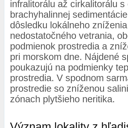
infralitorálu až cirkalitorál
brachyhalinnej sedimentácie.
dôsledku lokálneho zníženia
nedostatočného vetrania, o
podmienok prostredia a zníž
pri morskom dne. Nájdené s
poukazujú na podmienky tep
prostredia. V spodnom sarm
prostredie so zníženou sali
zónach plytšieho neritika.
Význam lokality z hľad