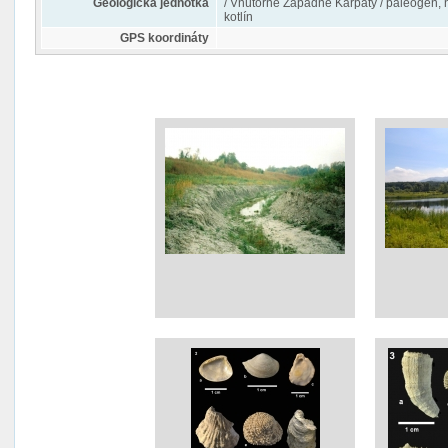
Geologická jednotka
/ Vnútorné Západné Karpaty / paleogén, 
kotlín
GPS koordináty