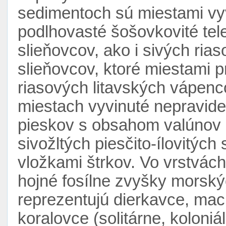
sedimentoch sú miestami vyv
podlhovasté šošovkovité tele
slieňovcov, ako i sivých ria
slieňovcov, ktoré miestami 
riasových litavských vápenc
miestach vyvinuté nepravide
pieskov s obsahom valúnov 
sivožltých piesčito-ílovitýc
vložkami štrkov. Vo vrstvác
hojné fosílne zvyšky morský
reprezentujú dierkavce, ma
koralovce (solitárne, koloniáln