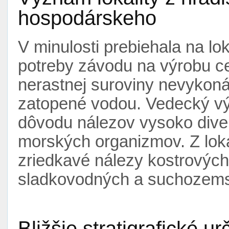
hospodárskeho
V minulosti prebiehala na lok
potreby závodu na výrobu c
nerastnej suroviny nevykonáv
zatopené vodou. Vedecký vý
dôvodu nálezov vysoko diver
morských organizmov. Z loka
zriedkavé nálezy kostrovýc
sladkovodných a suchozems
Bližšie stratigrafické ur