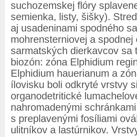
suchozemskej flóry splavene
semienka, listy, šišky). Stre
aj usadeninami spodného sa
mohrensterniovej a spodnej e
sarmatských dierkavcov sa ti
biozón: zóna Elphidium regin
Elphidium hauerianum a zóna
ílovisku boli odkryté vrstvy s
organodetritické lumachelové
nahromadenými schránkami
s preplavenými fosíliami o
ulitníkov a lastúrnikov. Vrs